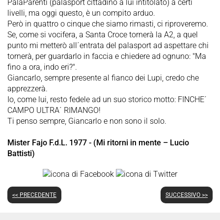
PalaParenti (palasport cittadino a lui intitolato) a certi
livelli, ma oggi questo, è un compito arduo.
Però in quattro o cinque che siamo rimasti, ci riproveremo.
Se, come si vocifera, a Santa Croce tornerà la A2, a quel
punto mi metterò all´entrata del palasport ad aspettare chi
tornerà, per guardarlo in faccia e chiedere ad ognuno: "Ma
fino a ora, indo eri?".
Giancarlo, sempre presente al fianco dei Lupi, credo che
apprezzerà.
Io, come lui, resto fedele ad un suo storico motto: FINCHE´
CAMPO ULTRA´ RIMANGO!
Ti penso sempre, Giancarlo e non sono il solo.
Mister Fajo F.d.L. 1977 - (Mi ritorni in mente – Lucio
Battisti)
<< PRECEDENTE
SUCCESSIVO >>