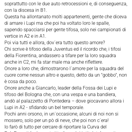
soprattutto con le due auto retrocessioni e, di conseguenza,
con la discesa in B1.
Questa ha allontanato molti appartenenti, gente che diceva
di amare i Lupi ma che poi ha voltato loro le spalle,
sapendo spacciarsi per gente tifosa, solo nei campionati di
vertice in A2 e in A1.
Poi via tutti e allora, dov´era tutto questo amore?
Chi scrive è tifoso della Juventus ed il ricordo che, i tifosi
della Fiorentina, andassero a tifare per la loro squadra
anche in C2, mi fa star male ma anche riflettere.
Onore a loro che, dimostrarono l´amore per la squadra del
cuore come nessun altro e questo, detto da un "gobbo", non
è cosa da poco.
Onore anche a Giancarlo, leader della Fossa dei Lupi e
tifoso del Bologna che, con una vespa e una bandiera,
andò al palazzetto di Pontedera – dove giocavano allora i
Lupi in A2 - sfidando un bel temporale.
Pochi anni orsono, in un´occasione, alcuni di noi non si
mossero, solo per un pò di neve, che poi non c´era!
Io farò di tutto per cercare di riportare la Curva del