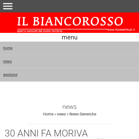
menu
menu
home
news
gestione
news
Home
>
news
>
News Generiche
30 ANNI FA MORIVA