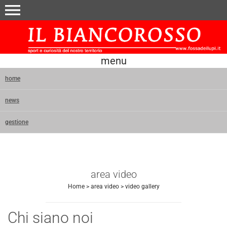
menu
menu
home
news
gestione
area video
Home
>
area video
>
video gallery
Chi siano noi