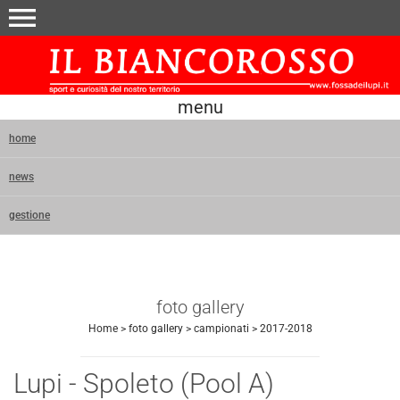
menu
menu
home
news
gestione
foto gallery
Home
>
foto gallery
>
campionati
>
2017-2018
Lupi - Spoleto (Pool A)