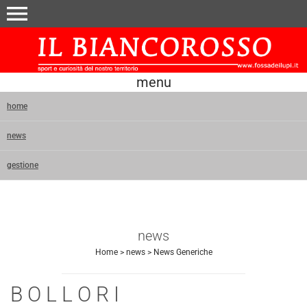
menu
menu
home
news
gestione
news
Home
>
news
>
News Generiche
B O L L O R I