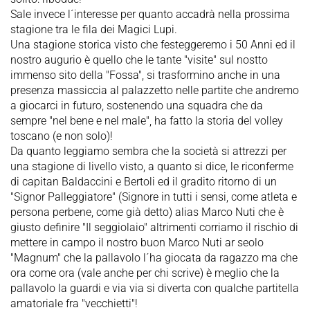
Sale invece l´interesse per quanto accadrà nella prossima
stagione tra le fila dei Magici Lupi.
Una stagione storica visto che festeggeremo i 50 Anni ed il
nostro augurio è quello che le tante "visite" sul nostto
immenso sito della "Fossa", si trasformino anche in una
presenza massiccia al palazzetto nelle partite che andremo
a giocarci in futuro, sostenendo una squadra che da
sempre "nel bene e nel male", ha fatto la storia del volley
toscano (e non solo)!
Da quanto leggiamo sembra che la società si attrezzi per
una stagione di livello visto, a quanto si dice, le riconferme
di capitan Baldaccini e Bertoli ed il gradito ritorno di un
"Signor Palleggiatore" (Signore in tutti i sensi, come atleta e
persona perbene, come già detto) alias Marco Nuti che è
giusto definire "Il seggiolaio" altrimenti corriamo il rischio di
mettere in campo il nostro buon Marco Nuti ar seolo
"Magnum" che la pallavolo l´ha giocata da ragazzo ma che
ora come ora (vale anche per chi scrive) è meglio che la
pallavolo la guardi e via via si diverta con qualche partitella
amatoriale fra "vecchietti"!