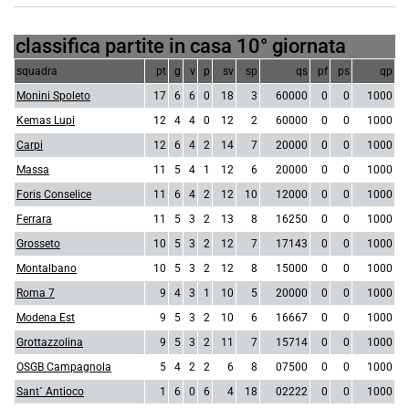
classifica partite in casa 10° giornata
squadra
pt
g
v
p
sv
sp
qs
pf
ps
qp
Monini Spoleto
17
6
6
0
18
3
60000
0
0
1000
Kemas Lupi
12
4
4
0
12
2
60000
0
0
1000
Carpi
12
6
4
2
14
7
20000
0
0
1000
Massa
11
5
4
1
12
6
20000
0
0
1000
Foris Conselice
11
6
4
2
12
10
12000
0
0
1000
Ferrara
11
5
3
2
13
8
16250
0
0
1000
Grosseto
10
5
3
2
12
7
17143
0
0
1000
Montalbano
10
5
3
2
12
8
15000
0
0
1000
Roma 7
9
4
3
1
10
5
20000
0
0
1000
Modena Est
9
5
3
2
10
6
16667
0
0
1000
Grottazzolina
9
5
3
2
11
7
15714
0
0
1000
OSGB Campagnola
5
4
2
2
6
8
07500
0
0
1000
Sant´ Antioco
1
6
0
6
4
18
02222
0
0
1000