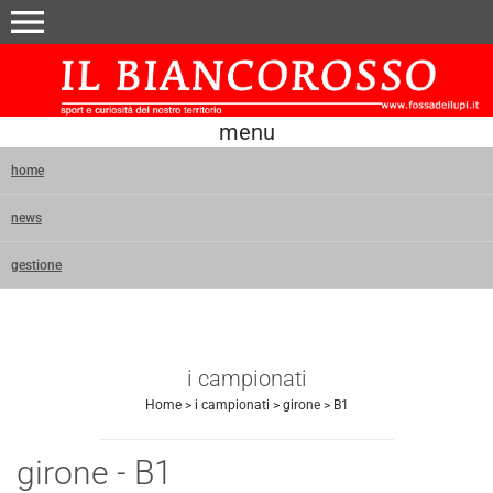
menu
menu
home
news
gestione
i campionati
Home
>
i campionati
>
girone
>
B1
girone - B1