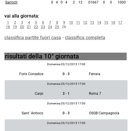
Sarroch
0
4
0
4
2
12
01667
0
0
1000
vai alla giornata:
1
2
3
4
5
6
7
8
9
10
11
12
13
14
15
16
17
18
19
20
21
22
23
24
25
26
classifica partite fuori casa
-
classifica completa
risultati della 10° giornata
Domenica 20/12/2015 17:00
Foris Conselice
0 - 3
Ferrara
Domenica 20/12/2015 17:00
Carpi
3 - 1
Roma 7
Domenica 20/12/2015 17:00
Sant´ Antioco
0 - 3
OSGB Campagnola
Domenica 20/12/2015 17:00