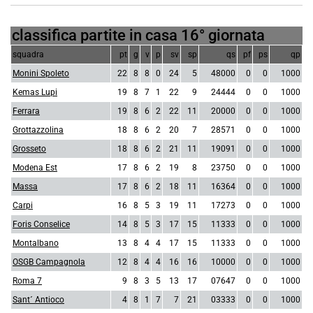
classifica partite in casa 16° giornata
squadra
pt
g
v
p
sv
sp
qs
pf
ps
qp
Monini Spoleto
22
8
8
0
24
5
48000
0
0
1000
Kemas Lupi
19
8
7
1
22
9
24444
0
0
1000
Ferrara
19
8
6
2
22
11
20000
0
0
1000
Grottazzolina
18
8
6
2
20
7
28571
0
0
1000
Grosseto
18
8
6
2
21
11
19091
0
0
1000
Modena Est
17
8
6
2
19
8
23750
0
0
1000
Massa
17
8
6
2
18
11
16364
0
0
1000
Carpi
16
8
5
3
19
11
17273
0
0
1000
Foris Conselice
14
8
5
3
17
15
11333
0
0
1000
Montalbano
13
8
4
4
17
15
11333
0
0
1000
OSGB Campagnola
12
8
4
4
16
16
10000
0
0
1000
Roma 7
9
8
3
5
13
17
07647
0
0
1000
Sant´ Antioco
4
8
1
7
7
21
03333
0
0
1000