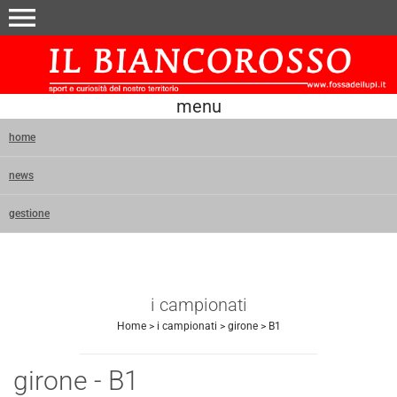
menu
menu
home
news
gestione
i campionati
Home
>
i campionati
>
girone
>
B1
girone - B1