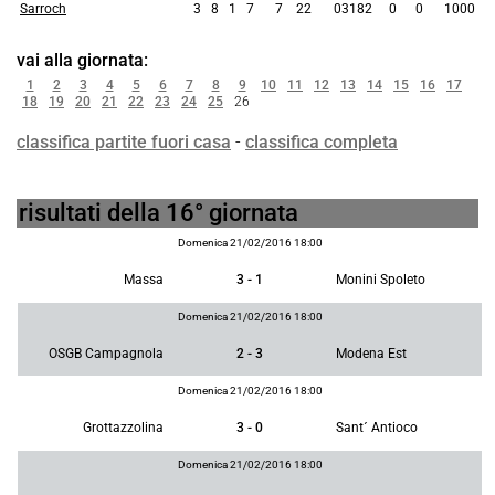
Sarroch
3
8
1
7
7
22
03182
0
0
1000
vai alla giornata:
1
2
3
4
5
6
7
8
9
10
11
12
13
14
15
16
17
18
19
20
21
22
23
24
25
26
classifica partite fuori casa
-
classifica completa
risultati della 16° giornata
Domenica 21/02/2016 18:00
Massa
3 - 1
Monini Spoleto
Domenica 21/02/2016 18:00
OSGB Campagnola
2 - 3
Modena Est
Domenica 21/02/2016 18:00
Grottazzolina
3 - 0
Sant´ Antioco
Domenica 21/02/2016 18:00