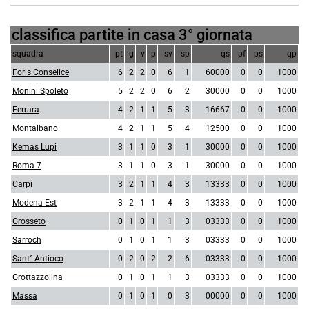
classifica partite in casa 3° giornata
squadra
pt
g
v
p
sv
sp
qs
pf
ps
qp
Foris Conselice
6
2
2
0
6
1
60000
0
0
1000
Monini Spoleto
5
2
2
0
6
2
30000
0
0
1000
Ferrara
4
2
1
1
5
3
16667
0
0
1000
Montalbano
4
2
1
1
5
4
12500
0
0
1000
Kemas Lupi
3
1
1
0
3
1
30000
0
0
1000
Roma 7
3
1
1
0
3
1
30000
0
0
1000
Carpi
3
2
1
1
4
3
13333
0
0
1000
Modena Est
3
2
1
1
4
3
13333
0
0
1000
Grosseto
0
1
0
1
1
3
03333
0
0
1000
Sarroch
0
1
0
1
1
3
03333
0
0
1000
Sant´ Antioco
0
2
0
2
2
6
03333
0
0
1000
Grottazzolina
0
1
0
1
1
3
03333
0
0
1000
Massa
0
1
0
1
0
3
00000
0
0
1000