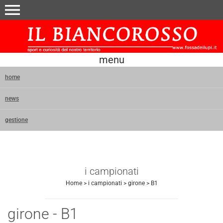
menu
menu
home
news
gestione
i campionati
Home
>
i campionati
>
girone
>
B1
girone - B1