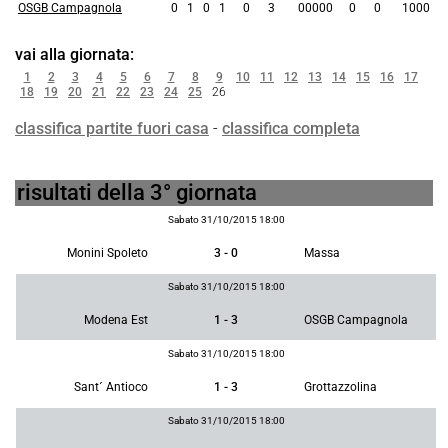
OSGB Campagnola
0
1
0
1
0
3
00000
0
0
1000
vai alla giornata:
1
2
3
4
5
6
7
8
9
10
11
12
13
14
15
16
17
18
19
20
21
22
23
24
25
26
classifica partite fuori casa
-
classifica completa
risultati della 3° giornata
Sabato 31/10/2015 18:00
Monini Spoleto
3 - 0
Massa
Sabato 31/10/2015 18:00
Modena Est
1 - 3
OSGB Campagnola
Sabato 31/10/2015 18:00
Sant´ Antioco
1 - 3
Grottazzolina
Sabato 31/10/2015 18:00