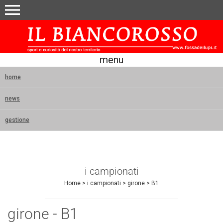
menu
menu
home
news
gestione
i campionati
Home
>
i campionati
>
girone
>
B1
girone - B1