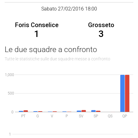
Sabato 27/02/2016 18:00
Foris Conselice
Grosseto
1
3
Le due squadre a confronto
Tutte le statistiche sulle due squadre messe a confronto
1,000
500
0
PT
G
V
P
SV
SP
QS
QP
1