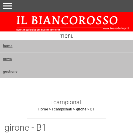
menu
menu
home
news
gestione
i campionati
Home
>
i campionati
>
girone
>
B1
girone - B1