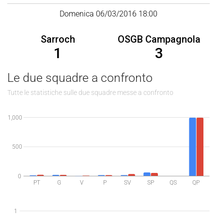
Domenica 06/03/2016 18:00
Sarroch
OSGB Campagnola
1
3
Le due squadre a confronto
Tutte le statistiche sulle due squadre messe a confronto
1,000
500
0
PT
G
V
P
SV
SP
QS
QP
1