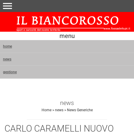
menu
menu
home
news
gestione
news
Home
>
news
>
News Generiche
CARLO CARAMELLI NUOVO