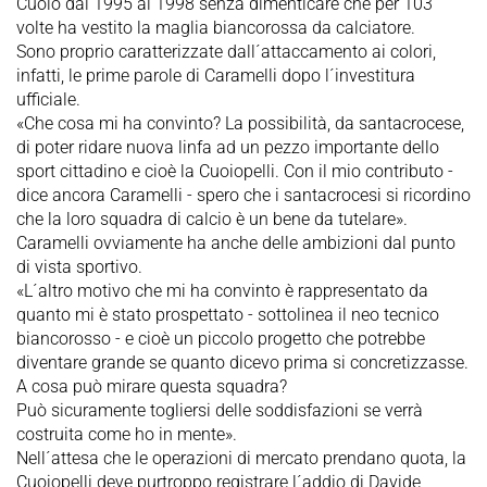
Cuoio dal 1995 al 1998 senza dimenticare che per 103
volte ha vestito la maglia biancorossa da calciatore.
Sono proprio caratterizzate dall´attaccamento ai colori,
infatti, le prime parole di Caramelli dopo l´investitura
ufficiale.
«Che cosa mi ha convinto? La possibilità, da santacrocese,
di poter ridare nuova linfa ad un pezzo importante dello
sport cittadino e cioè la Cuoiopelli. Con il mio contributo -
dice ancora Caramelli - spero che i santacrocesi si ricordino
che la loro squadra di calcio è un bene da tutelare».
Caramelli ovviamente ha anche delle ambizioni dal punto
di vista sportivo.
«L´altro motivo che mi ha convinto è rappresentato da
quanto mi è stato prospettato - sottolinea il neo tecnico
biancorosso - e cioè un piccolo progetto che potrebbe
diventare grande se quanto dicevo prima si concretizzasse.
A cosa può mirare questa squadra?
Può sicuramente togliersi delle soddisfazioni se verrà
costruita come ho in mente».
Nell´attesa che le operazioni di mercato prendano quota, la
Cuoiopelli deve purtroppo registrare l´addio di Davide