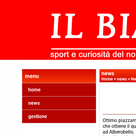
news
menu
Home
>
news
>
Ne
home
news
gestione
Ottimo piazzam
che ottiene il q
ad Alberobello.