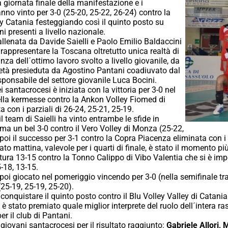
 la giornata finale della manifestazione e i
nno vinto per 3-0 (25-20, 25-22, 26-24) contro la
ey Catania festeggiando così il quinto posto su
i presenti a livello nazionale.
lenata da Davide Saielli e Paolo Emilio Baldaccini
 rappresentare la Toscana oltretutto unica realtà di
za dell´ottimo lavoro svolto a livello giovanile, da
ietà presieduta da Agostino Pantani coadiuvato dal
sponsabile del settore giovanile Luca Bocini.
 santacrocesi è iniziata con la vittoria per 3-0 nel
lla kermesse contro la Ankon Volley Fiomed di
 con i parziali di 26-24, 25-21, 25-19.
l team di Saielli ha vinto entrambe le sfide in
a un bel 3-0 contro il Vero Volley di Monza (25-22,
poi il successo per 3-1 contro la Copra Piacenza eliminata con i p
to mattina, valevole per i quarti di finale, è stato il momento più 
ittura 13-15 contro la Tonno Calippo di Vibo Valentia che si è im
-18, 13-15.
oi giocato nel pomeriggio vincendo per 3-0 (nella semifinale tra i
25-19, 25-19, 25-20).
er conquistare il quinto posto contro il Blu Volley Valley di Catani
 è stato premiato quale miglior interprete del ruolo dell´intera r
r il club di Pantani.
giovani santacrocesi per il risultato raggiunto:
Gabriele Allori,