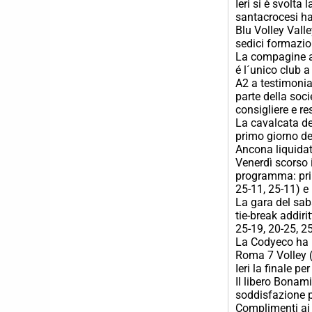
Ieri si è svolta
santacrocesi ha
Blu Volley Vall
sedici formazion
La compagine al
é l´unico club a
A2 a testimonian
parte della soc
consigliere e re
La cavalcata dei
primo giorno de
Ancona liquidata
Venerdì scorso i
programma: prim
25-11, 25-11) e 
La gara del saba
tie-break addir
25-19, 20-25, 25
La Codyeco ha p
Roma 7 Volley (
Ieri la finale p
Il libero Bonami
soddisfazione pe
Complimenti ai 