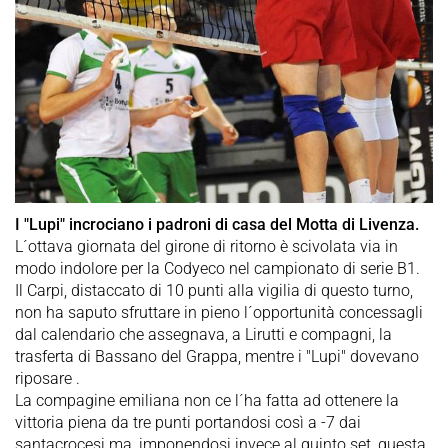
I "Lupi" incrociano i padroni di casa del Motta di Livenza.
L´ottava giornata del girone di ritorno è scivolata via in
modo indolore per la Codyeco nel campionato di serie B1.
Il Carpi, distaccato di 10 punti alla vigilia di questo turno,
non ha saputo sfruttare in pieno l´opportunità concessagli
dal calendario che assegnava, a Lirutti e compagni, la
trasferta di Bassano del Grappa, mentre i "Lupi" dovevano
riposare .
La compagine emiliana non ce l´ha fatta ad ottenere la
vittoria piena da tre punti portandosi così a -7 dai
santacrocesi ma, imponendosi invece al quinto set, questa