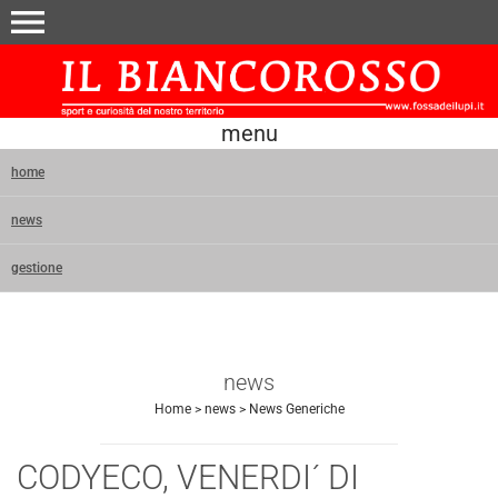
menu
menu
home
news
gestione
news
Home
>
news
>
News Generiche
CODYECO, VENERDI´ DI