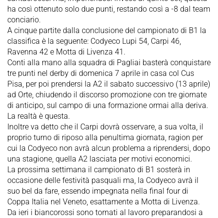
ha così ottenuto solo due punti, restando così a -8 dal team
conciario.
A cinque partite dalla conclusione del campionato di B1 la
classifica è la seguente: Codyeco Lupi 54, Carpi 46,
Ravenna 42 e Motta di Livenza 41.
Conti alla mano alla squadra di Pagliai basterà conquistare
tre punti nel derby di domenica 7 aprile in casa col Cus
Pisa, per poi prendersi la A2 il sabato successivo (13 aprile)
ad Orte, chiudendo il discorso promozione con tre giornate
di anticipo, sul campo di una formazione ormai alla deriva.
La realtà è questa.
Inoltre va detto che il Carpi dovrà osservare, a sua volta, il
proprio turno di riposo alla penultima giornata, ragion per
cui la Codyeco non avrà alcun problema a riprendersi, dopo
una stagione, quella A2 lasciata per motivi economici.
La prossima settimana il campionato di B1 sosterà in
occasione delle festività pasquali ma, la Codyeco avrà il
suo bel da fare, essendo impegnata nella final four di
Coppa Italia nel Veneto, esattamente a Motta di Livenza.
Da ieri i biancorossi sono tornati al lavoro preparandosi a