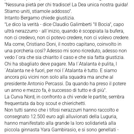
"Nessuna pietà per chi tradisce! La Dea unica nostra guida!
Stiamo uniti, stiamole addosso".
Intanto Bergamo chiede giustizia.
"Le dico la verità - dice Claudio Galimberti "Il Bocia", capo
ultrà nerazzurro - all´inizio, quando è scoppiata la bufera,
non ci credevo, non ci potevo credere, non ci volevo credere.
Ma come, Cristiano Doni, il nostro capitano, coinvolto in
una porcheria così? Adesso mi sono ricreduto, adesso non
vedo l´ora che sia chiarito il caso e che sia fatta giustizia.
Chi ha sbagliato deve pagare. Ma l´Atalanta è pulita, l
´Atalanta ne è fuori, per noi l´Atalanta è tutto. E siamo
ancora più vicini non solo alla squadra ma anche al
presidente Antonio Percassi. Da quando ha preso il potere
un anno e mezzo fa, è successo di tutto e di più".
La Curva Nord, in confronto a chi vende le partite, sembra
frequentata da boy scout e chierichetti.
Non tutti sanno che i tifosi nerazzurri hanno raccolto e
consegnato 12.500 euro agli alluvionati della Luguria,
hanno manifestato alla grande la loro solidarietà alla
piccola ginnasta Yara Gambirasio, e si sono genellati -