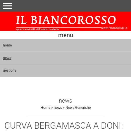
menu
menu
home
news
gestione
news
Home
>
news
>
News Generiche
CURVA BERGAMASCA A DONI: