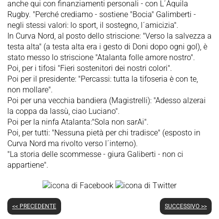
anche qui con finanziamenti personali - con L´Aquila
Rugby. "Perché crediamo - sostiene "Bocia" Galimberti -
negli stessi valori: lo sport, il sostegno, l´amicizia".
In Curva Nord, al posto dello striscione: "Verso la salvezza a
testa alta" (a testa alta era i gesto di Doni dopo ogni gol), è
stato messo lo striscione "Atalanta folle amore nostro".
Poi, per i tifosi "Fieri sostenitori dei nostri colori".
Poi per il presidente: "Percassi: tutta la tifoseria è con te,
non mollare".
Poi per una vecchia bandiera (Magistrelli): "Adesso alzerai
la coppa da lassù, ciao Luciano".
Poi per la ninfa Atalanta:"Sola non sarAi".
Poi, per tutti: "Nessuna pietà per chi tradisce" (esposto in
Curva Nord ma rivolto verso l´interno).
"La storia delle scommesse - giura Galiberti - non ci
appartiene".
<< PRECEDENTE
SUCCESSIVO >>