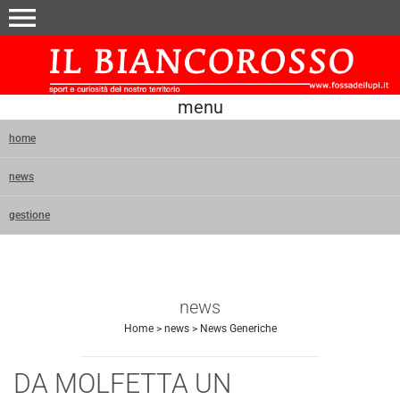
menu
menu
home
news
gestione
news
Home
>
news
>
News Generiche
DA MOLFETTA UN