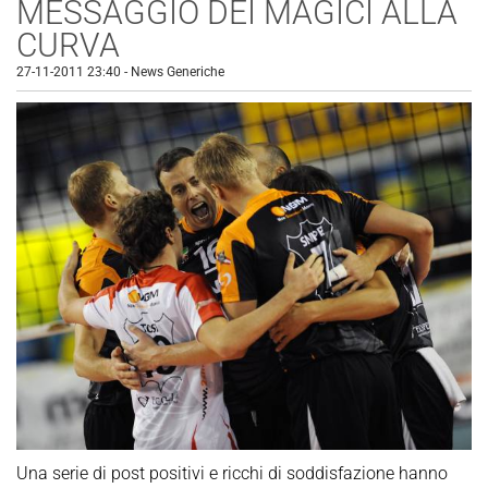
MESSAGGIO DEI MAGICI ALLA
CURVA
27-11-2011 23:40
-
News Generiche
Una serie di post positivi e ricchi di soddisfazione hanno