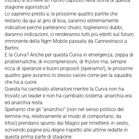
iniziato a scrivere un nuovo capitolo nella storia di questa
stagione agonistica?
Lo sapremo presto e, le prossime quattro partite che
restano da qui al giro di boa, saranno estremamente
indicative perché parleranno chiaro, toglieranno dubbi,
daranno indicazioni, ci renderanno tutti più edotti sul futuro
imminente della Ngm Mobile passata da Cannestracci a
Bertini.
E la Curva? Anche per questa Curva in emergenza, zeppa di
problematiche, di incomprensioni, di frizioni ma, sempre
ricca di speranze e buoni propositi (speriamo!), le prossime
quattro gare avranno lo stesso valore come per la squadra
che ha a cuore.
Questa ha cambiato allenatore mentre la Curva non ha
trovato un leader e non ha cambiato sistema: anarchia era
ed anarchia resta.
Speriamo che gli "anarchici" (non nel senso politico del
termine ma, relativamente al modo di comportarsi, da
tifosi) prendano spunto dai Magici per rimettersi in sesto,
scrivendo pagine più degne rispetto alle ultime redatte in
questa prima parte di stagione.