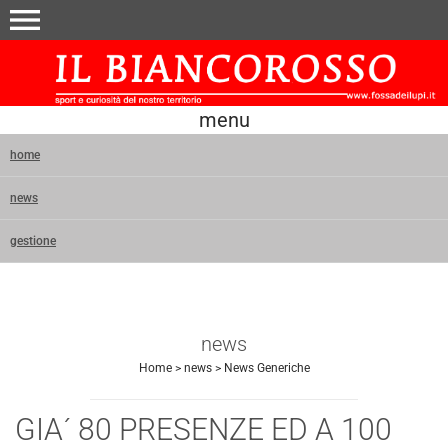
menu
menu
home
news
gestione
news
Home
>
news
>
News Generiche
GIA´ 80 PRESENZE ED A 100