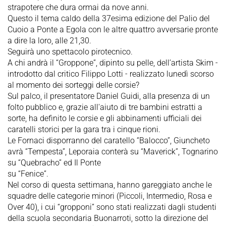
strapotere che dura ormai da nove anni.
Questo il tema caldo della 37esima edizione del Palio del
Cuoio a Ponte a Egola con le altre quattro avversarie pronte
a dire la loro, alle 21,30.
Seguirà uno spettacolo pirotecnico.
A chi andrà il “Groppone”, dipinto su pelle, dell’artista Skim -
introdotto dal critico Filippo Lotti - realizzato lunedì scorso
al momento dei sorteggi delle corsie?
Sul palco, il presentatore Daniel Guidi, alla presenza di un
folto pubblico e, grazie all'aiuto di tre bambini estratti a
sorte, ha definito le corsie e gli abbinamenti ufficiali dei
caratelli storici per la gara tra i cinque rioni.
Le Fornaci disporranno del caratello “Balocco”, Giuncheto
avrà “Tempesta”, Leporaia conterà su “Maverick”, Tognarino
su “Quebracho” ed Il Ponte
su “Fenice”.
Nel corso di questa settimana, hanno gareggiato anche le
squadre delle categorie minori (Piccoli, Intermedio, Rosa e
Over 40), i cui “gropponi” sono stati realizzati dagli studenti
della scuola secondaria Buonarroti, sotto la direzione del