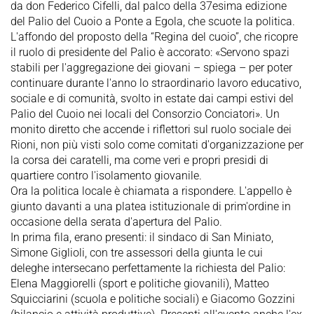
da don Federico Cifelli, dal palco della 37esima edizione
del Palio del Cuoio a Ponte a Egola, che scuote la politica.
L'affondo del proposto della “Regina del cuoio”, che ricopre
il ruolo di presidente del Palio è accorato: «Servono spazi
stabili per l'aggregazione dei giovani – spiega – per poter
continuare durante l'anno lo straordinario lavoro educativo,
sociale e di comunità, svolto in estate dai campi estivi del
Palio del Cuoio nei locali del Consorzio Conciatori». Un
monito diretto che accende i riflettori sul ruolo sociale dei
Rioni, non più visti solo come comitati d'organizzazione per
la corsa dei caratelli, ma come veri e propri presidi di
quartiere contro l'isolamento giovanile.
Ora la politica locale è chiamata a rispondere. L'appello è
giunto davanti a una platea istituzionale di prim'ordine in
occasione della serata d'apertura del Palio.
In prima fila, erano presenti: il sindaco di San Miniato,
Simone Giglioli, con tre assessori della giunta le cui
deleghe intersecano perfettamente la richiesta del Palio:
Elena Maggiorelli (sport e politiche giovanili), Matteo
Squicciarini (scuola e politiche sociali) e Giacomo Gozzini