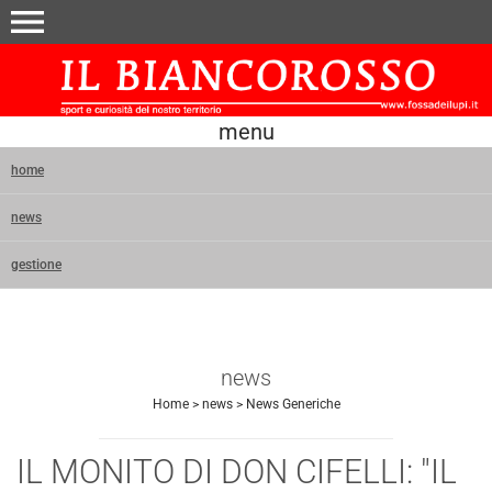
menu
menu
home
news
gestione
news
Home
>
news
>
News Generiche
IL MONITO DI DON CIFELLI: "IL