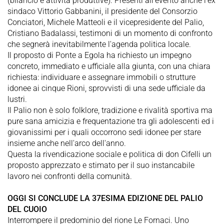
(bilancio e attività produttive). Presenti all'evento anche l'ex
sindaco Vittorio Gabbanini, il presidente del Consorzio
Conciatori, Michele Matteoli e il vicepresidente del Palio,
Cristiano Badalassi, testimoni di un momento di confronto
che segnerà inevitabilmente l'agenda politica locale.
Il proposto di Ponte a Egola ha richiesto un impegno
concreto, immediato e ufficiale alla giunta, con una chiara
richiesta: individuare e assegnare immobili o strutture
idonee ai cinque Rioni, sprovvisti di una sede ufficiale da
lustri.
Il Palio non è solo folklore, tradizione e rivalità sportiva ma
pure sana amicizia e frequentazione tra gli adolescenti ed i
giovanissimi per i quali occorrono sedi idonee per stare
insieme anche nell'arco dell'anno.
Questa la rivendicazione sociale e politica di don Cifelli un
proposto apprezzato e stimato per il suo instancabile
lavoro nei confronti della comunità.
OGGI SI CONCLUDE LA 37ESIMA EDIZIONE DEL PALIO
DEL CUOIO
Interrompere il predominio del rione Le Fornaci. Uno