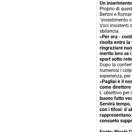
Un inserimento 
Proprio di ques
Bertini e Romano
´investimento 
Voci insistenti
sbilancia.
«Per ora - con
risolta entro l
ringraziare nuo
merito loro se 
sport sotto ret
Dopo la conferm
numerosi i colp
esperienza, per 
«Pagliai è il n
come direttore 
L´obiettivo per
buono fatto ved
Servirà tempo, 
con i tifosi: d
rappresentano u
consueto suppor
Fonte: Nicolò C