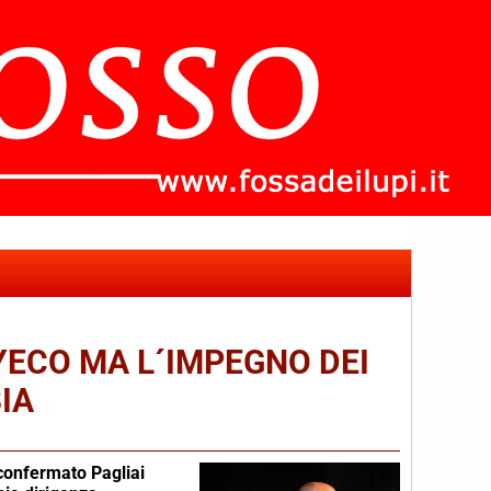
YECO MA L´IMPEGNO DEI
IA
che
 confermato Pagliai