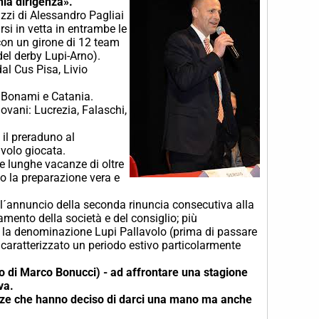
hia dirigenza».
zzi di Alessandro Pagliai
i in vetta in entrambe le
 con un girone di 12 team
 del derby Lupi-Arno).
al Cus Pisa, Livio
o, Bonami e Catania.
iovani: Lucrezia, Falaschi,
 il preraduno al
avolo giocata.
e lunghe vacanze di oltre
o la preparazione vera e
a l´annuncio della seconda rinuncia consecutiva alla
vamento della società e del consiglio; più
e la denominazione Lupi Pallavolo (prima di passare
caratterizzato un periodo estivo particolarmente
to di Marco Bonucci) - ad affrontare una stagione
va.
cenze che hanno deciso di darci una mano ma anche