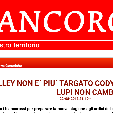
ws Generiche
LLEY NON E´ PIU´ TARGATO COD
LUPI NON CAMB
22-08-2013 21:19
-
News Generi
no i biancorossi per preparare la nuova stagione agli ordini del