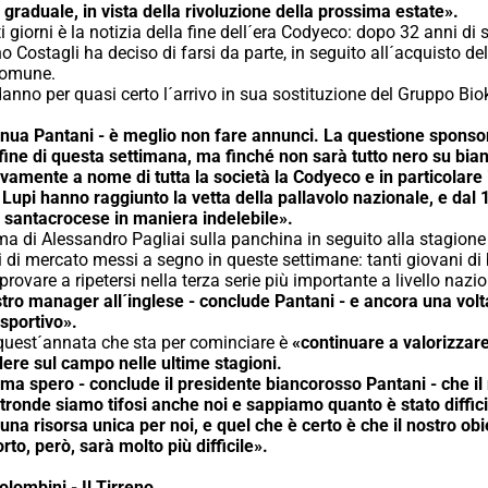
graduale, in vista della rivoluzione della prossima estate».
ti giorni è la notizia della fine dell´era Codyeco: dopo 32 anni 
 Costagli ha deciso di farsi da parte, in seguito all´acquisto de
comune.
 danno per quasi certo l´arrivo in sua sostituzione del Gruppo Bi
tinua Pantani - è meglio non fare annunci. La questione spons
a fine di questa settimana, ma finché non sarà tutto nero su bi
vamente a nome di tutta la società la Codyeco e in particolare i 
i Lupi hanno raggiunto la vetta della pallavolo nazionale, e dal
e santacrocese in maniera indelebile».
a di Alessandro Pagliai sulla panchina in seguito alla stagione
i di mercato messi a segno in queste settimane: tanti giovani di 
provare a ripetersi nella terza serie più importante a livello nazio
ostro manager all´inglese - conclude Pantani - e ancora una volt
sportivo».
 quest´annata che sta per cominciare è
«continuare a valorizzare
ere sul campo nelle ultime stagioni.
ma spero - conclude il presidente biancorosso Pantani - che il
´altronde siamo tifosi anche noi e sappiamo quanto è stato diffi
na risorsa unica per noi, e quel che è certo è che il nostro obie
to, però, sarà molto più difficile».
olombini - Il Tirreno