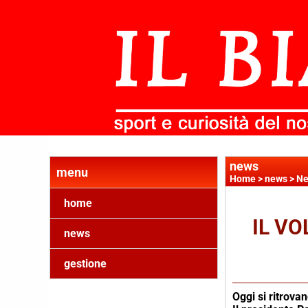
news
menu
Home
>
news
>
Ne
home
IL VO
news
gestione
Oggi si ritrova