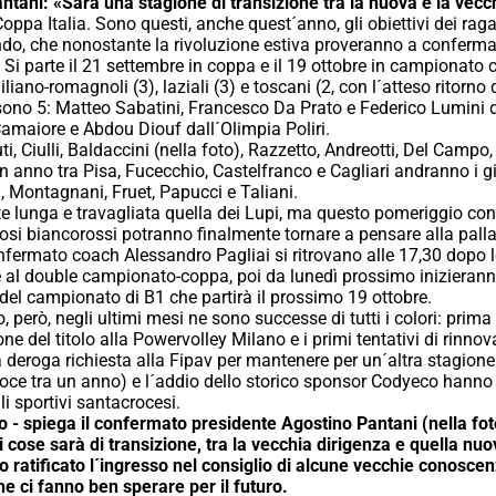
antani: «Sarà una stagione di transizione tra la nuova e la vecc
ppa Italia. Sono questi, anche quest´anno, gli obiettivi dei raga
o, che nonostante la rivoluzione estiva proveranno a confermars
 Si parte il 21 settembre in coppa e il 19 ottobre in campionato
miliano-romagnoli (3), laziali (3) e toscani (2, con l´atteso ritorno
 sono 5: Matteo Sabatini, Francesco Da Prato e Federico Lumini d
amaiore e Abdou Diouf dall´Olimpia Poliri.
ti, Ciulli, Baldaccini (nella foto), Razzetto, Andreotti, Del Camp
un anno tra Pisa, Fucecchio, Castelfranco e Cagliari andranno i g
i, Montagnani, Fruet, Papucci e Taliani.
te lunga e travagliata quella dei Lupi, ma questo pomeriggio con
ifosi biancorossi potranno finalmente tornare a pensare alla pall
onfermato coach Alessandro Pagliai si ritrovano alle 17,30 dopo l
e al double campionato-coppa, poi da lunedì prossimo inizierann
 del campionato di B1 che partirà il prossimo 19 ottobre.
, però, negli ultimi mesi ne sono successe di tutti i colori: prim
one del titolo alla Powervolley Milano e i primi tentativi di rinno
 deroga richiesta alla Fipav per mantenere per un´altra stagion
oce tra un anno) e l´addio dello storico sponsor Codyeco hanno 
li sportivi santacrocesi.
 - spiega il confermato presidente Agostino Pantani (nella fo
i cose sarà di transizione, tra la vecchia dirigenza e quella nuo
o ratificato l´ingresso nel consiglio di alcune vecchie conos
che ci fanno ben sperare per il futuro.