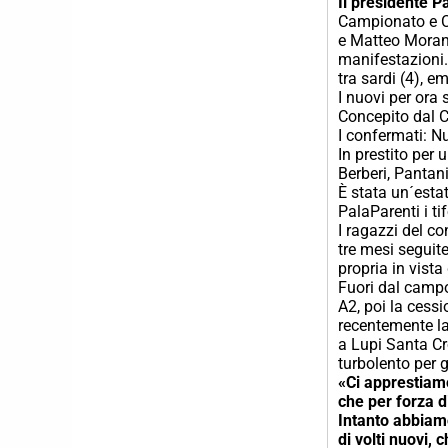
Il presidente P
Campionato e Co
e Matteo Morand
manifestazioni.
tra sardi (4), e
I nuovi per ora
Concepito dal C
I confermati: Nu
In prestito per 
Berberi, Pantan
È stata un´esta
PalaParenti i t
I ragazzi del c
tre mesi seguit
propria in vista
Fuori dal campo
A2, poi la cessi
recentemente la
a Lupi Santa Cr
turbolento per g
«Ci apprestiamo
che per forza d
Intanto abbiam
di volti nuovi, 