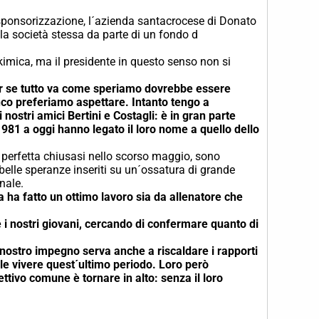
di sponsorizzazione, l´azienda santacrocese di Donato
lla società stessa da parte di un fondo d
okimica, ma il presidente in questo senso non si
or se tutto va come speriamo dovrebbe essere
anco preferiamo aspettare. Intanto tengo a
nostri amici Bertini e Costagli: è in gran parte
 1981 a oggi hanno legato il loro nome a quello dello
 perfetta chiusasi nello scorso maggio, sono
belle speranze inseriti su un´ossatura di grande
nale.
a ha fatto un ottimo lavoro sia da allenatore che
 i nostri giovani, cercando di confermare quanto di
 nostro impegno serva anche a riscaldare i rapporti
cile vivere quest´ultimo periodo. Loro però
ttivo comune è tornare in alto: senza il loro