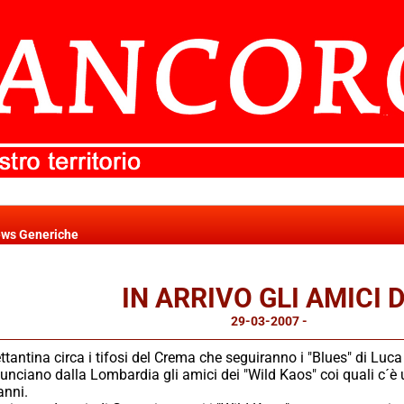
ws Generiche
IN ARRIVO GLI AMICI 
29-03-2007
-
News Generiche
tantina circa i tifosi del Crema che seguiranno i "Blues" di Lu
unciano dalla Lombardia gli amici dei "Wild Kaos" coi quali c´è 
anni.