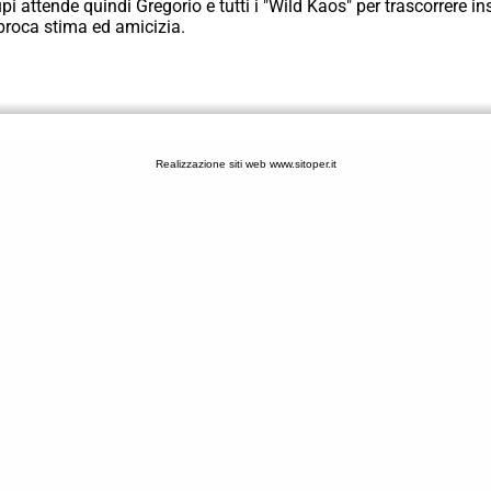
i attende quindi Gregorio e tutti i "Wild Kaos" per trascorrere i
iproca stima ed amicizia.
Realizzazione siti web www.sitoper.it