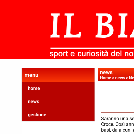
news
menu
Home
>
news
>
Ne
home
news
gestione
Saranno una set
Croce. Così ann
basi, da alcuni 