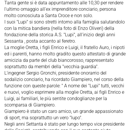
Tanta gente si è data appuntamento alle 10,30 per rendere
l'ultimo omaggio all'ex imprenditore conciario, persona
molto conosciuta a Santa Croce e non solo.
I suoi "Lupi" si sono stretti intorno alla famiglia salutandolo
con la mitica bandiera (nella foto di Enzo Oliveri) della
fondazione della storica A.S. "Lupi", all'inizio degli anni
Sessanta , posta accanto al feretro.
La moglie Oretta, i figli Enrico e Luigi, il fratello Auro, i nipoti
ed i parenti, hanno molto gradito questo attestato di grande
amicizia da parte del club biancorosso, rappresentato
soprattutto da membri della "vecchia guardia".
L'ingegner Sergio Gronchi, presidente onorarrio del
sodalizio conciario, ha ricordato Giampiero, nel corso della
funzione con queste parole: " A nome dei "Lupi" tutti, vecchi
e nuovi, voglio esprimere alla moglie Oretta, ai figli Enrico e
Luigi, ai familiari, le più sentite condoglianze per la
scomparsa di Giampiero.
Giampiero è stato un caro amico, un grande appassionato
di sport, ma soprattutto un vero "lupo".
Negli anni Settanta è stato per lungo tempo vice presidente