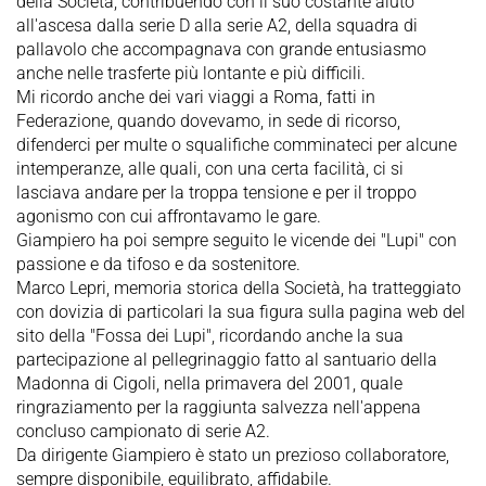
della Società, contribuendo con il suo costante aiuto
all'ascesa dalla serie D alla serie A2, della squadra di
pallavolo che accompagnava con grande entusiasmo
anche nelle trasferte più lontante e più difficili.
Mi ricordo anche dei vari viaggi a Roma, fatti in
Federazione, quando dovevamo, in sede di ricorso,
difenderci per multe o squalifiche comminateci per alcune
intemperanze, alle quali, con una certa facilità, ci si
lasciava andare per la troppa tensione e per il troppo
agonismo con cui affrontavamo le gare.
Giampiero ha poi sempre seguito le vicende dei "Lupi" con
passione e da tifoso e da sostenitore.
Marco Lepri, memoria storica della Società, ha tratteggiato
con dovizia di particolari la sua figura sulla pagina web del
sito della "Fossa dei Lupi", ricordando anche la sua
partecipazione al pellegrinaggio fatto al santuario della
Madonna di Cigoli, nella primavera del 2001, quale
ringraziamento per la raggiunta salvezza nell'appena
concluso campionato di serie A2.
Da dirigente Giampiero è stato un prezioso collaboratore,
sempre disponibile, equilibrato, affidabile.