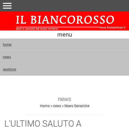
menu
menu
home
news
gestione
news
Home
>
news
>
News Generiche
L'ULTIMO SALUTO A