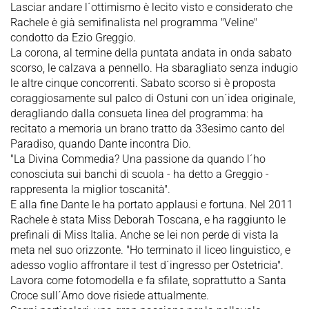
Lasciar andare l´ottimismo è lecito visto e considerato che
Rachele è già semifinalista nel programma "Veline"
condotto da Ezio Greggio.
La corona, al termine della puntata andata in onda sabato
scorso, le calzava a pennello. Ha sbaragliato senza indugio
le altre cinque concorrenti. Sabato scorso si è proposta
coraggiosamente sul palco di Ostuni con un´idea originale,
deragliando dalla consueta linea del programma: ha
recitato a memoria un brano tratto da 33esimo canto del
Paradiso, quando Dante incontra Dio.
"La Divina Commedia? Una passione da quando l´ho
conosciuta sui banchi di scuola - ha detto a Greggio -
rappresenta la miglior toscanità".
E alla fine Dante le ha portato applausi e fortuna. Nel 2011
Rachele è stata Miss Deborah Toscana, e ha raggiunto le
prefinali di Miss Italia. Anche se lei non perde di vista la
meta nel suo orizzonte. "Ho terminato il liceo linguistico, e
adesso voglio affrontare il test d´ingresso per Ostetricia".
Lavora come fotomodella e fa sfilate, soprattutto a Santa
Croce sull´Arno dove risiede attualmente.