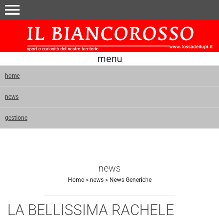
menu
menu
home
news
gestione
news
Home
>
news
>
News Generiche
LA BELLISSIMA RACHELE