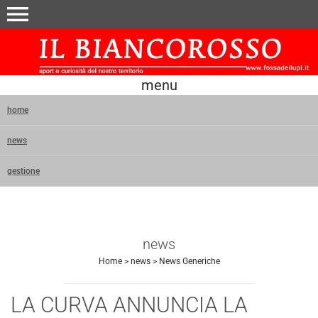
menu
menu
home
news
gestione
news
Home
>
news
>
News Generiche
LA CURVA ANNUNCIA LA