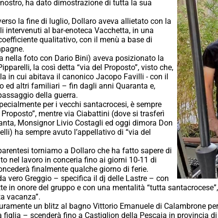
il nostro, ha dato dimostrazione di tutta la sua
erso la fine di luglio, Dollaro aveva allietato con la
i intervenuti al bar-enoteca Vacchetta, in una
coefficiente qualitativo, con il menù a base di
mpagne.
ra nella foto con Dario Bini) aveva posizionato la
Pipparelli, la così detta “via del Proposto”, visto che,
la in cui abitava il canonico Jacopo Favilli - con il
 ed altri familiari – fin dagli anni Quaranta e,
passaggio della guerra.
 specialmente per i vecchi santacrocesi, è sempre
l Proposto”, mentre via Ciabattini (dove si trasferì
anta, Monsignor Livio Costagli ed oggi dimora Don
lli) ha sempre avuto l’appellativo di “via del
arentesi torniamo a Dollaro che ha fatto sapere di
 nel lavoro in conceria fino ai giorni 10-11 di
concederà finalmente qualche giorno di ferie.
a vero Greggio – specifica il dj delle Lastre – con
tte in onore del gruppo e con una mentalità “tutta santacrocese”
ata vacanza”.
curamente un blitz al bagno Vittorio Emanuele di Calambrone per 
a figlia – scenderà fino a Castiglion della Pescaia in provincia d