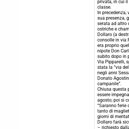
privata, in cui 
classe.
In precedenza, v
sua presenza, gl
serata ad altro 
ostriche e cha
Dollaro (a dest
consolle in via 
era proprio quel
nipote Don Carlo
subito dopo in 
Via Pipparelli,
stata la “via de
negli anni Sess
Donato Agostine
campanile”.
Chiusa questa p
essere impegnato
agosto; poi si 
“Saranno ferie d
tanto di maglie
giorni di merit
Dollaro farà si
– richiesto dall