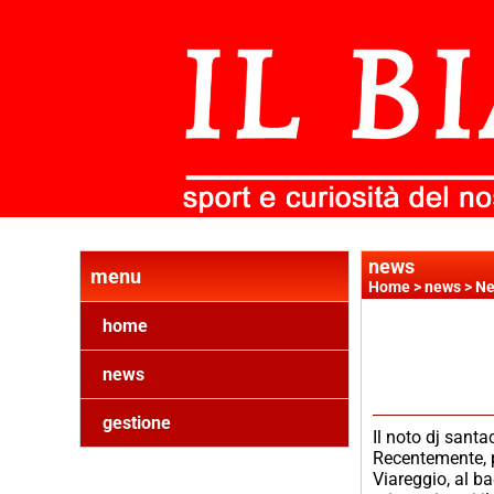
news
menu
Home
>
news
>
Ne
home
news
gestione
Il noto dj santa
Recentemente, pe
Viareggio, al ba