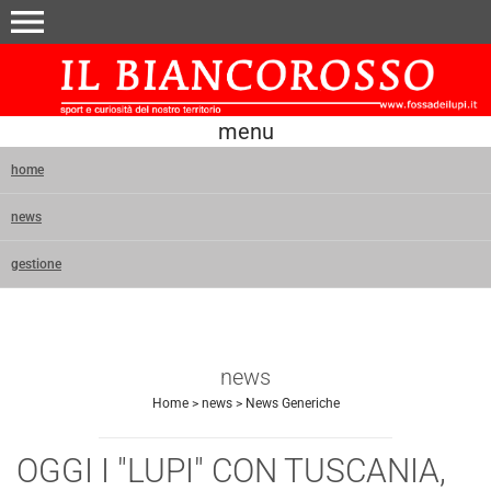
menu
menu
home
news
gestione
news
Home
>
news
>
News Generiche
OGGI I "LUPI" CON TUSCANIA,