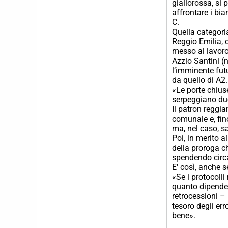
giallorossa, si 
affrontare i bi
C.
Quella categoria
Reggio Emilia, 
messo al lavoro
Azzio Santini (
l’imminente fut
da quello di A2.
«Le porte chius
serpeggiano due 
Il patron reggi
comunale e, fin
ma, nel caso, s
Poi, in merito 
della proroga ch
spendendo circa
E' così, anche 
«Se i protocolli
quanto dipende 
retrocessioni – 
tesoro degli err
bene».