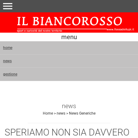
menu
menu
home
news
gestione
news
Home
>
news
>
News Generiche
SPERIAMO NON SIA DAVVERO