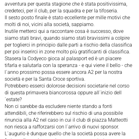
avventura per questa stagione che è stata positivissima,
credeteci, per il club, per la squadra e per la tifoseria.
Il sesto posto finale è stato eccellente per mille motivi che
molti di noi, vicini alla società, sappiamo.
Inutile metterci qui a raccontare cosa è successo, dove
siamo stati bravi, quando siamo stati bravissimi a colpire
per toglierci in principio dalle parti a rischio della classifica
per poi inserirci in zone molto più gratificanti di classifica.
Stasera la Codyeco gioca al palasport ed è un piacere
tifarla e salutarla con la speranza - e qui viene il bello - che
l´anno prossimo possa essere ancora A2 per la nostra
società e per la Santa Croce sportiva.
Potrebbero esserci dolorose decisioni societarie nel corso
di questa primavera biancorossa oppure all´inizio dell
´estate?
Non ci sarebbe da escludere niente stando a fonti
attendibili, che riferirebbero sul rischio di una possibile
rinuncia alla A2 nel caso in cui il club di piazza Matteotti
non riesca a rafforzarsi con l´arrivo di nuovi sponsor.
L´augurio è dunque quello che la società possa avere la