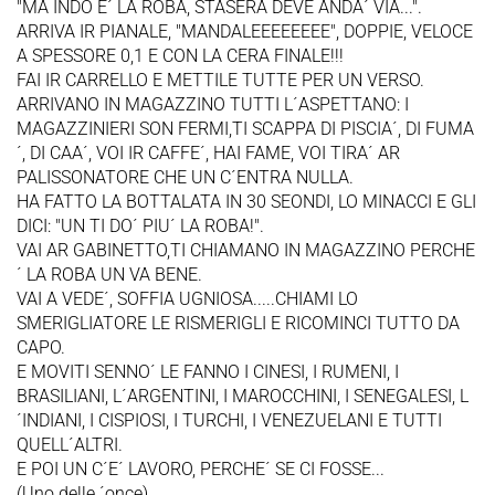
"MA INDO E´ LA ROBA, STASERA DEVE ANDA´ VIA...".
ARRIVA IR PIANALE, "MANDALEEEEEEEE", DOPPIE, VELOCE
A SPESSORE 0,1 E CON LA CERA FINALE!!!
FAI IR CARRELLO E METTILE TUTTE PER UN VERSO.
ARRIVANO IN MAGAZZINO TUTTI L´ASPETTANO: I
MAGAZZINIERI SON FERMI,TI SCAPPA DI PISCIA´, DI FUMA
´, DI CAA´, VOI IR CAFFE´, HAI FAME, VOI TIRA´ AR
PALISSONATORE CHE UN C´ENTRA NULLA.
HA FATTO LA BOTTALATA IN 30 SEONDI, LO MINACCI E GLI
DICI: "UN TI DO´ PIU´ LA ROBA!".
VAI AR GABINETTO,TI CHIAMANO IN MAGAZZINO PERCHE
´ LA ROBA UN VA BENE.
VAI A VEDE´, SOFFIA UGNIOSA.....CHIAMI LO
SMERIGLIATORE LE RISMERIGLI E RICOMINCI TUTTO DA
CAPO.
E MOVITI SENNO´ LE FANNO I CINESI, I RUMENI, I
BRASILIANI, L´ARGENTINI, I MAROCCHINI, I SENEGALESI, L
´INDIANI, I CISPIOSI, I TURCHI, I VENEZUELANI E TUTTI
QUELL´ALTRI.
E POI UN C´E´ LAVORO, PERCHE´ SE CI FOSSE...
(Uno delle ´once).