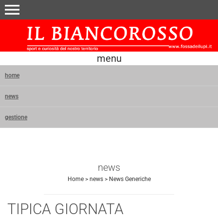
menu
menu
home
news
gestione
news
Home
>
news
>
News Generiche
TIPICA GIORNATA