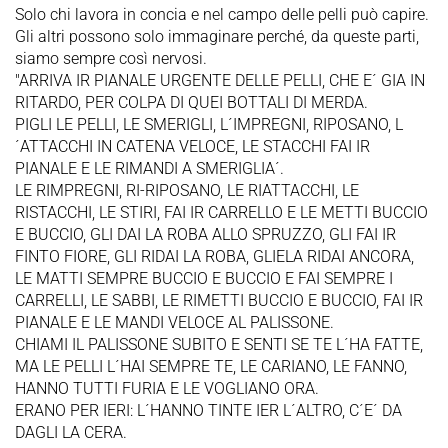
Solo chi lavora in concia e nel campo delle pelli può capire.
Gli altri possono solo immaginare perché, da queste parti,
siamo sempre così nervosi.
"ARRIVA IR PIANALE URGENTE DELLE PELLI, CHE E´ GIA IN
RITARDO, PER COLPA DI QUEI BOTTALI DI MERDA.
PIGLI LE PELLI, LE SMERIGLI, L´IMPREGNI, RIPOSANO, L
´ATTACCHI IN CATENA VELOCE, LE STACCHI FAI IR
PIANALE E LE RIMANDI A SMERIGLIA´.
LE RIMPREGNI, RI-RIPOSANO, LE RIATTACCHI, LE
RISTACCHI, LE STIRI, FAI IR CARRELLO E LE METTI BUCCIO
E BUCCIO, GLI DAI LA ROBA ALLO SPRUZZO, GLI FAI IR
FINTO FIORE, GLI RIDAI LA ROBA, GLIELA RIDAI ANCORA,
LE MATTI SEMPRE BUCCIO E BUCCIO E FAI SEMPRE I
CARRELLI, LE SABBI, LE RIMETTI BUCCIO E BUCCIO, FAI IR
PIANALE E LE MANDI VELOCE AL PALISSONE.
CHIAMI IL PALISSONE SUBITO E SENTI SE TE L´HA FATTE,
MA LE PELLI L´HAI SEMPRE TE, LE CARIANO, LE FANNO,
HANNO TUTTI FURIA E LE VOGLIANO ORA.
ERANO PER IERI: L´HANNO TINTE IER L´ALTRO, C´E´ DA
DAGLI LA CERA.