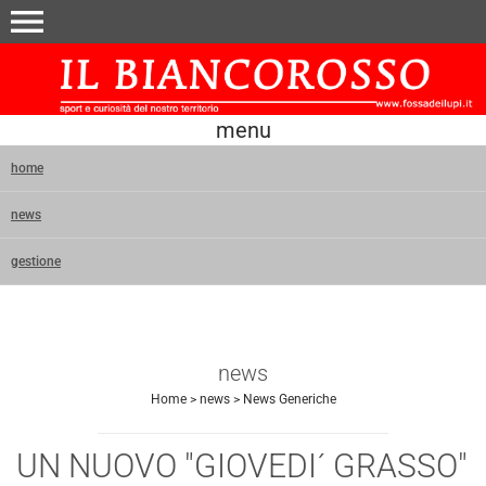
menu
menu
home
news
gestione
news
Home
>
news
>
News Generiche
UN NUOVO "GIOVEDI´ GRASSO"