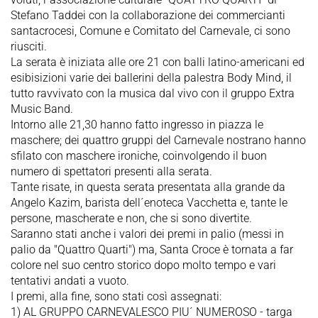
Stefano Taddei con la collaborazione dei commercianti
santacrocesi, Comune e Comitato del Carnevale, ci sono
riusciti.
La serata è iniziata alle ore 21 con balli latino-americani ed
esibisizioni varie dei ballerini della palestra Body Mind, il
tutto ravvivato con la musica dal vivo con il gruppo Extra
Music Band.
Intorno alle 21,30 hanno fatto ingresso in piazza le
maschere; dei quattro gruppi del Carnevale nostrano hanno
sfilato con maschere ironiche, coinvolgendo il buon
numero di spettatori presenti alla serata.
Tante risate, in questa serata presentata alla grande da
Angelo Kazim, barista dell´enoteca Vacchetta e, tante le
persone, mascherate e non, che si sono divertite.
Saranno stati anche i valori dei premi in palio (messi in
palio da "Quattro Quarti") ma, Santa Croce è tornata a far
colore nel suo centro storico dopo molto tempo e vari
tentativi andati a vuoto.
I premi, alla fine, sono stati così assegnati:
1) AL GRUPPO CARNEVALESCO PIU´ NUMEROSO - targa