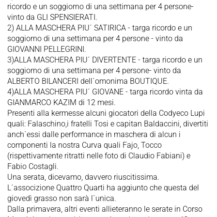
ricordo e un soggiorno di una settimana per 4 persone-
vinto da GLI SPENSIERATI.
2) ALLA MASCHERA PIU´ SATIRICA - targa ricordo e un
soggiorno di una settimana per 4 persone - vinto da
GIOVANNI PELLEGRINI.
3)ALLA MASCHERA PIU´ DIVERTENTE - targa ricordo e un
soggiorno di una settimana per 4 persone- vinto da
ALBERTO BILANCERI dell´omonima BOUTIQUE.
4)ALLA MASCHERA PIU´ GIOVANE - targa ricordo vinta da
GIANMARCO KAZIM di 12 mesi.
Presenti alla kermesse alcuni giocatori della Codyeco Lupi
quali: Falaschino,i fratelli Tosi e capitan Baldaccini, divertiti
anch´essi dalle performance in maschera di alcun i
componenti la nostra Curva quali Fajo, Tocco
(rispettivamente ritratti nelle foto di Claudio Fabiani) e
Fabio Costagli.
Una serata, dicevamo, davvero riuscitissima.
L´associzione Quattro Quarti ha aggiunto che questa del
giovedì grasso non sarà l´unica.
Dalla primavera, altri eventi allieteranno le serate in Corso