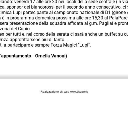
ando: venerdì 17 alle ore 20 nei locali della sede centrale (in via
a, sponsor dei biancorossi per il secondo anno consecutivo, ci 
imica Lupi partecipante al campionato nazionale di B1 (girone 
a è in programma domenica prossima alle ore 15,30 al PalaParen
 sera presentazione della squadra affidata al g.m. Pagliai e pron
 zona del Cuoio.
n per tutti e, nel corso della serata ci sarà anche un buffet su cu
nza approfittarsene più di tanto...
tati a partecipare e sempre Forza Magici "Lupi".
(L´appuntamento - Ornella Vanoni)
Realizzazione siti web www.sitoper.it