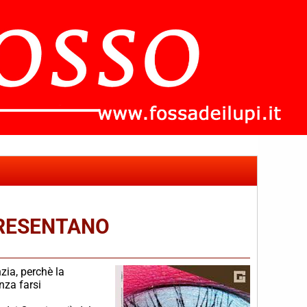
 PRESENTANO
che
zia, perchè la
nza farsi