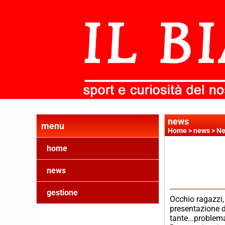
news
menu
Home
>
news
>
Ne
home
news
gestione
Occhio ragazzi, 
presentazione d
tante...problem