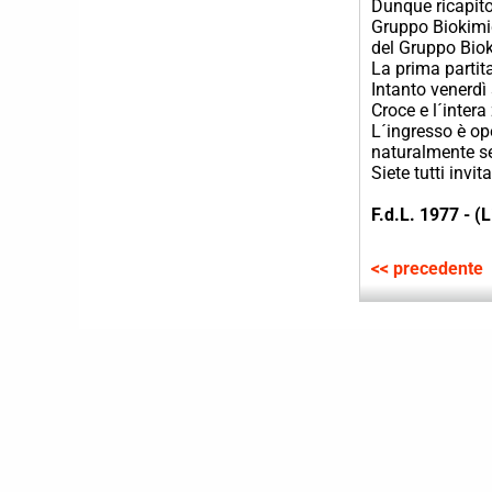
Dunque ricapitol
Gruppo Biokimic
del Gruppo Biok
La prima partit
Intanto venerdì
Croce e l´intera
L´ingresso è ope
naturalmente se
Siete tutti invi
F.d.L. 1977 - 
<< precedente