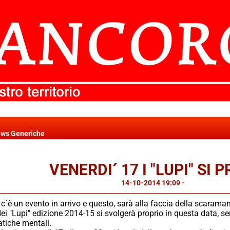
ws Generiche
VENERDI´ 17 I "LUPI" SI
14-10-2014 19:09
-
News Generi
c´è un evento in arrivo e questo, sarà alla faccia della scaraman
ei "Lupi" edizione 2014-15 si svolgerà proprio in questa data, se
atiche mentali.