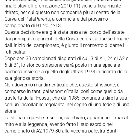
finale play-off promozione 2010-11) viene ufficialmente
ritirato, per cui questo non comparirà più al centro della
Curva del PalaParenti, a cominciare dal prossimo
campionato di B1 2012-13.
Questa decisione era già stata presa nel corso dell´estate
dai principali esponenti della Curva ed ora, a due settimane
dall´inizio del campionato, è giunto il momento di darne l
´ufficialità.
Dopo ben 33 campionati disputati di cui: 3 di A1, 24 di A2 e
6 di B1, lo storico striscione verrà posto in una speciale
bacheca insieme a quello degli Ultras 1973 in ricordo della
sua gloriosa storia.
Non dovremo mai dimenticare che, questo striscione, è
comparso in tanti palasport d´Italia, così come quello da
trasferta della "Fossa", che dal 1985, continua a dire la sua
con un´incrollabile regolarità, nel segno di una fede e di una
storia.
La storia di questi striscioni, sia chiaro, appartiene ormai al
mito e alla leggenda, avendo fatto il suo esordio nel
campionato di A2 1979-80 alla vecchia palestra Banti,