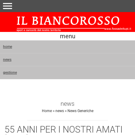
menu
menu
home
news
gestione
news
Home
>
news
>
News Generiche
55 ANNI PER I NOSTRI AMATI