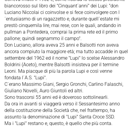
biancorosso sul libro dei "Cinquant´anni" dei Lupi: "don
Luciano Niccolai ci coinvolse e si fece coinvolgere con l
´entusiasmo di un ragazzetto e, durante quell´estate mi
prestò cinquemila lire, mai rese, con le quali, andando in
pullman a Pontedera, comprai la prima rete ed il primo
pallone; quindi segnammo il campo".
Don Luciano, allora aveva 25 anni e Balsotti non aveva
ancora compiuto la maggiore età; ma tutto accadde in quel
settembre del 1962 ed il nome "Lupi" lo scelse Alessandro
Boldrini (Aceto), mentre Balsotti insisteva per il termine
Leoni. Ma piacque di più la parola Lupi e così venne
fondata l´A.S. "Lupi".
C´erano Massimo Giani, Sergio Gronchi, Carlino Falaschi,
Giuliano Novelli, Auro Giuntoli ed altri.
Sono trascorsi 55 anni ed è doveroso sottolinearli.
Da ora in avanti si viaggerà verso il Sessantesimo anno
della costituzione della Società che, nel frattempo, ha
assunto la denominazione di "Lupi" Santa Croce SSD.
Ma i "Lupi" restano e, questo, è quello che più conta.