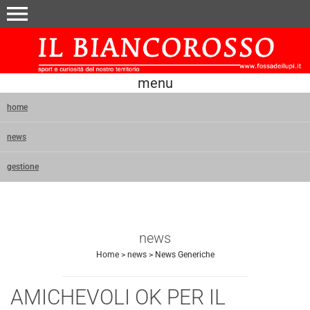
menu
menu
home
news
gestione
news
Home
>
news
>
News Generiche
AMICHEVOLI OK PER IL