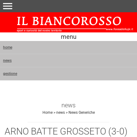
menu
menu
home
news
gestione
news
Home
>
news
>
News Generiche
ARNO BATTE GROSSETO (3-0)