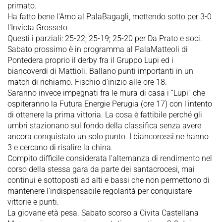
primato.
Ha fatto bene l'Arno al PalaBagagli, mettendo sotto per 3-0
l'Invicta Grosseto.
Questi i parziali: 25-22; 25-19; 25-20 per Da Prato e soci.
Sabato prossimo è in programma al PalaMatteoli di
Pontedera proprio il derby fra il Gruppo Lupi ed i
biancoverdi di Mattioli. Ballano punti importanti in un
match di richiamo. Fischio d'inizio alle ore 18.
Saranno invece impegnati fra le mura di casa i “Lupi” che
ospiteranno la Futura Energie Perugia (ore 17) con l'intento
di ottenere la prima vittoria. La cosa è fattibile perché gli
umbri stazionano sul fondo della classifica senza avere
ancora conquistato un solo punto. I biancorossi ne hanno
3 e cercano di risalire la china.
Compito difficile considerata l'alternanza di rendimento nel
corso della stessa gara da parte dei santacrocesi, mai
continui e sottoposti ad alti e bassi che non permettono di
mantenere l'indispensabile regolarità per conquistare
vittorie e punti.
La giovane età pesa. Sabato scorso a Civita Castellana