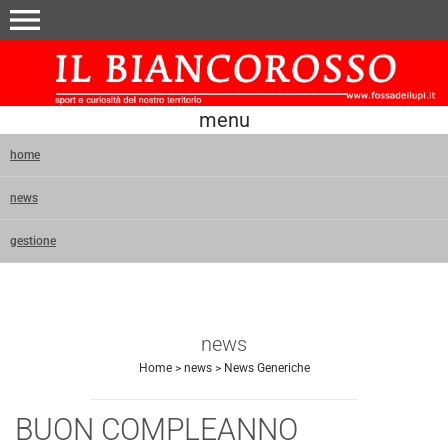
menu
menu
home
news
gestione
news
Home
>
news
>
News Generiche
BUON COMPLEANNO