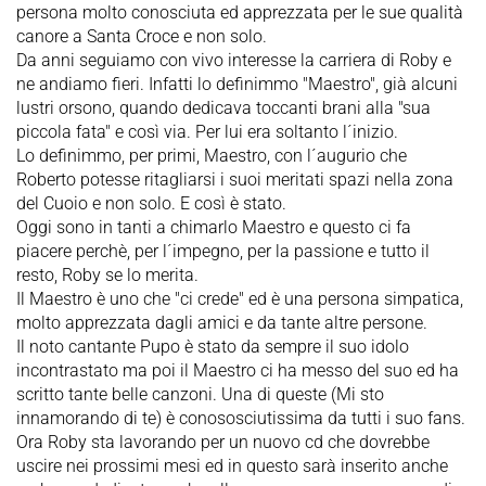
persona molto conosciuta ed apprezzata per le sue qualità
canore a Santa Croce e non solo.
Da anni seguiamo con vivo interesse la carriera di Roby e
ne andiamo fieri. Infatti lo definimmo "Maestro", già alcuni
lustri orsono, quando dedicava toccanti brani alla "sua
piccola fata" e così via. Per lui era soltanto l´inizio.
Lo definimmo, per primi, Maestro, con l´augurio che
Roberto potesse ritagliarsi i suoi meritati spazi nella zona
del Cuoio e non solo. E così è stato.
Oggi sono in tanti a chimarlo Maestro e questo ci fa
piacere perchè, per l´impegno, per la passione e tutto il
resto, Roby se lo merita.
Il Maestro è uno che "ci crede" ed è una persona simpatica,
molto apprezzata dagli amici e da tante altre persone.
Il noto cantante Pupo è stato da sempre il suo idolo
incontrastato ma poi il Maestro ci ha messo del suo ed ha
scritto tante belle canzoni. Una di queste (Mi sto
innamorando di te) è conososciutissima da tutti i suo fans.
Ora Roby sta lavorando per un nuovo cd che dovrebbe
uscire nei prossimi mesi ed in questo sarà inserito anche