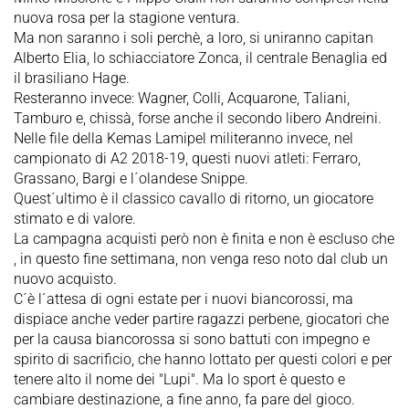
nuova rosa per la stagione ventura.
Ma non saranno i soli perchè, a loro, si uniranno capitan
Alberto Elia, lo schiacciatore Zonca, il centrale Benaglia ed
il brasiliano Hage.
Resteranno invece: Wagner, Colli, Acquarone, Taliani,
Tamburo e, chissà, forse anche il secondo libero Andreini.
Nelle file della Kemas Lamipel militeranno invece, nel
campionato di A2 2018-19, questi nuovi atleti: Ferraro,
Grassano, Bargi e l´olandese Snippe.
Quest´ultimo è il classico cavallo di ritorno, un giocatore
stimato e di valore.
La campagna acquisti però non è finita e non è escluso che
, in questo fine settimana, non venga reso noto dal club un
nuovo acquisto.
C´è l´attesa di ogni estate per i nuovi biancorossi, ma
dispiace anche veder partire ragazzi perbene, giocatori che
per la causa biancorossa si sono battuti con impegno e
spirito di sacrificio, che hanno lottato per questi colori e per
tenere alto il nome dei "Lupi". Ma lo sport è questo e
cambiare destinazione, a fine anno, fa pare del gioco.