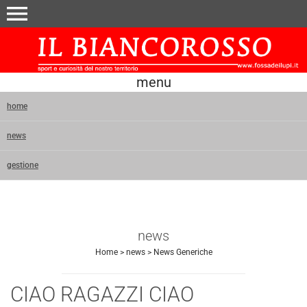
menu
menu
home
news
gestione
news
Home
>
news
>
News Generiche
CIAO RAGAZZI CIAO