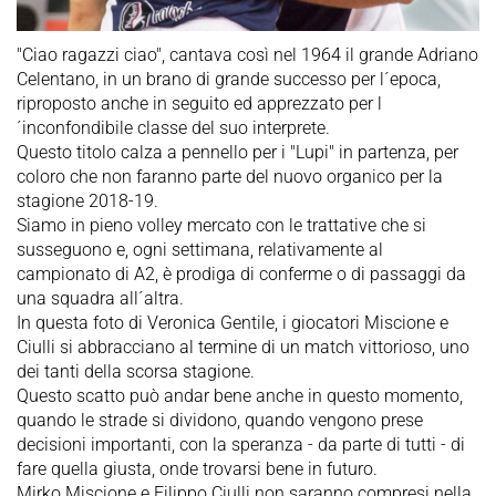
"Ciao ragazzi ciao", cantava così nel 1964 il grande Adriano
Celentano, in un brano di grande successo per l´epoca,
riproposto anche in seguito ed apprezzato per l
´inconfondibile classe del suo interprete.
Questo titolo calza a pennello per i "Lupi" in partenza, per
coloro che non faranno parte del nuovo organico per la
stagione 2018-19.
Siamo in pieno volley mercato con le trattative che si
susseguono e, ogni settimana, relativamente al
campionato di A2, è prodiga di conferme o di passaggi da
una squadra all´altra.
In questa foto di Veronica Gentile, i giocatori Miscione e
Ciulli si abbracciano al termine di un match vittorioso, uno
dei tanti della scorsa stagione.
Questo scatto può andar bene anche in questo momento,
quando le strade si dividono, quando vengono prese
decisioni importanti, con la speranza - da parte di tutti - di
fare quella giusta, onde trovarsi bene in futuro.
Mirko Miscione e Filippo Ciulli non saranno compresi nella