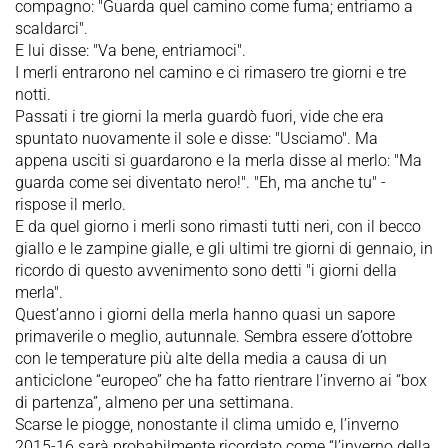
compagno: "Guarda quel camino come fuma; entriamo a
scaldarci".
E lui disse: "Va bene, entriamoci".
I merli entrarono nel camino e ci rimasero tre giorni e tre
notti.
Passati i tre giorni la merla guardò fuori, vide che era
spuntato nuovamente il sole e disse: "Usciamo". Ma
appena usciti si guardarono e la merla disse al merlo: "Ma
guarda come sei diventato nero!". "Eh, ma anche tu" -
rispose il merlo.
E da quel giorno i merli sono rimasti tutti neri, con il becco
giallo e le zampine gialle, e gli ultimi tre giorni di gennaio, in
ricordo di questo avvenimento sono detti "i giorni della
merla".
Quest’anno i giorni della merla hanno quasi un sapore
primaverile o meglio, autunnale. Sembra essere d’ottobre
con le temperature più alte della media a causa di un
anticiclone “europeo” che ha fatto rientrare l’inverno ai “box
di partenza”, almeno per una settimana.
Scarse le piogge, nonostante il clima umido e, l’inverno
2015-16 sarà probabilmente ricordato come “l’inverno della