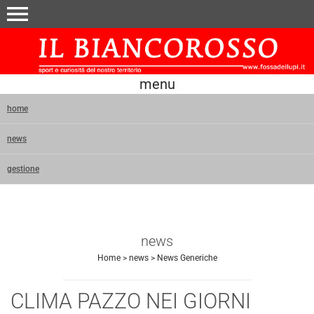
menu
menu
home
news
gestione
news
Home
>
news
>
News Generiche
CLIMA PAZZO NEI GIORNI