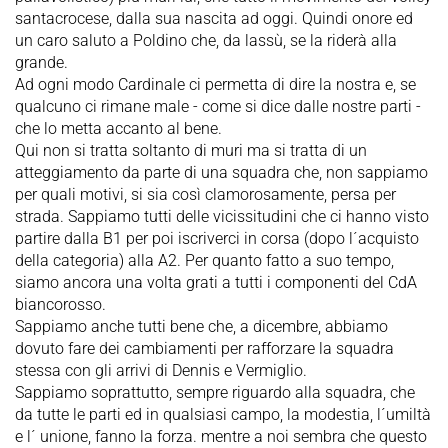
santacrocese, dalla sua nascita ad oggi. Quindi onore ed
un caro saluto a Poldino che, da lassù, se la riderà alla
grande.
Ad ogni modo Cardinale ci permetta di dire la nostra e, se
qualcuno ci rimane male - come si dice dalle nostre parti -
che lo metta accanto al bene.
Qui non si tratta soltanto di muri ma si tratta di un
atteggiamento da parte di una squadra che, non sappiamo
per quali motivi, si sia così clamorosamente, persa per
strada. Sappiamo tutti delle vicissitudini che ci hanno visto
partire dalla B1 per poi iscriverci in corsa (dopo l´acquisto
della categoria) alla A2. Per quanto fatto a suo tempo,
siamo ancora una volta grati a tutti i componenti del CdA
biancorosso.
Sappiamo anche tutti bene che, a dicembre, abbiamo
dovuto fare dei cambiamenti per rafforzare la squadra
stessa con gli arrivi di Dennis e Vermiglio.
Sappiamo soprattutto, sempre riguardo alla squadra, che
da tutte le parti ed in qualsiasi campo, la modestia, l´umiltà
e l´ unione, fanno la forza. mentre a noi sembra che questo