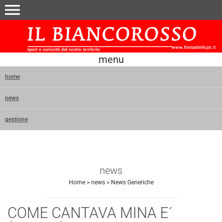
menu
menu
home
news
gestione
news
Home
>
news
>
News Generiche
COME CANTAVA MINA E´