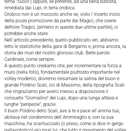
tema "cuoio") oppure, se preferite, ad una bella batosta,
rimediata dai Lupi, in terra orobica.
Orobico non è un moccolo anche se, visto l´incerto inizio
della poule promozione da parte dai Magici, che oserei
defniire Tragici, (almeno in queste due ultime partite), ci
potrebbe anche stare.
Nell´articolo precedente, quello pubblicato ieri, abbiamo
letto le statistiche della gara di Bergamo e, prima ancora, la
storia dei muri del nostro glorioso club. Belle parole
Cardinale, come sempre.
A questo punto crediamo che, per incrementare la forza a
muro (nella foto), fondamentale piuttosto importante nel
volley moderno, dovremo riesumare la salma del buon e
grande Poldino Scali, zio di Massimo, della tipografia Scali
che ringraziamo per averci messo a disposizione il
consueto "Giornalino" dei Lupi, dopo una lunga attesa e
lunghe "peripezie", grazie.
Il buon Poldino dello Scali, ave a te e pace all´anima tua,
abitava nel condominio dell´Ammiraglio e, con la sua
macchina, ha scantucciato (o preso, come si dice in gergo
pallavolistico) più muri lui, che tutto il movimento del volley