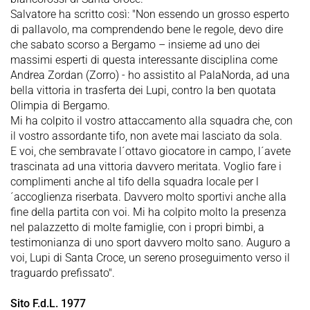
Salvatore ha scritto così: "Non essendo un grosso esperto
di pallavolo, ma comprendendo bene le regole, devo dire
che sabato scorso a Bergamo – insieme ad uno dei
massimi esperti di questa interessante disciplina come
Andrea Zordan (Zorro) - ho assistito al PalaNorda, ad una
bella vittoria in trasferta dei Lupi, contro la ben quotata
Olimpia di Bergamo.
Mi ha colpito il vostro attaccamento alla squadra che, con
il vostro assordante tifo, non avete mai lasciato da sola.
E voi, che sembravate l´ottavo giocatore in campo, l´avete
trascinata ad una vittoria davvero meritata. Voglio fare i
complimenti anche al tifo della squadra locale per l
´accoglienza riserbata. Davvero molto sportivi anche alla
fine della partita con voi. Mi ha colpito molto la presenza
nel palazzetto di molte famiglie, con i propri bimbi, a
testimonianza di uno sport davvero molto sano. Auguro a
voi, Lupi di Santa Croce, un sereno proseguimento verso il
traguardo prefissato".
Sito F.d.L. 1977