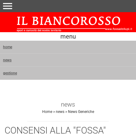
menu
menu
home
news
gestione
news
Home
>
news
>
News Generiche
CONSENSI ALLA "FOSSA"