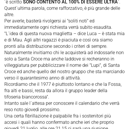
´è scritto
SONO CONTENTO AL 100% DI ESSERE ULTRA
´.
Quest´ultima parola, come rafforzativo, è più grande delle
altre.
Per averle, basterà rivolgersi ai "soliti noti" ed
immediatamente ogni richiesta verrà subito esaudita.
"L´idea di questa nuova maglietta – dice Luca – è stata mia
e di Mau. Agli altri ragazzi è piaciuta e così ora siamo
pronti alla distribuzione secondo i criteri di sempre.
Naturalmente invitiamo chi le acquisterà ad indossarle non
solo a Santa Croce ma anche laddove si recheranno in
villeggiatura per pubblicizzare il nome dei "Lupi", di Santa
Croce ed anche quello del nostro gruppo che sta marciando
verso il quarantesimo anno di attività.
Ricordiamo che il 1977 è piuttosto lontano e che la Fossa,
fra alti e bassi, resta da allora il gruppo leader della
tifoseria biancorossa".
Intanto sale l´attesa per conoscere il calendario che verrà
reso noto giovedì prossimo.
Una certa fibrillazione è palpabile fra i sostenitori più
accesi i quali hanno confermato anche ieri che proprio
giovedì 21 luglio, alle ore 21,15 ci sarà una riunione