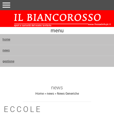
menu
menu
home
news
gestione
news
Home
>
news
>
News Generiche
E C C O L E