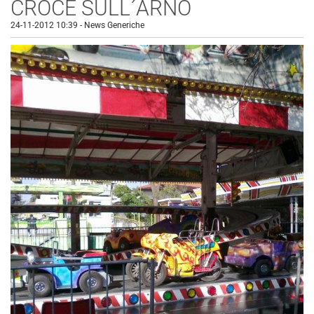
CROCE SULL´ARNO
24-11-2012 10:39
-
News Generiche