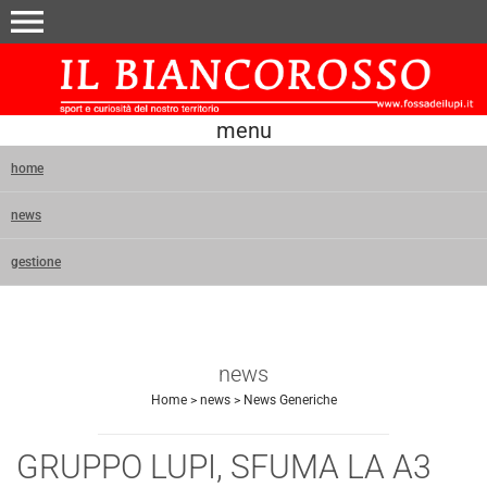
menu
menu
home
news
gestione
news
Home
>
news
>
News Generiche
GRUPPO LUPI, SFUMA LA A3