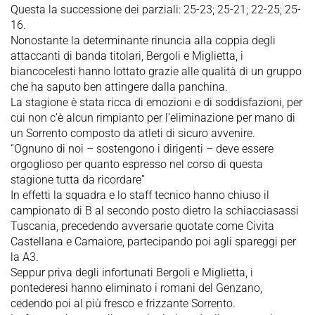
Questa la successione dei parziali: 25-23; 25-21; 22-25; 25-
16.
Nonostante la determinante rinuncia alla coppia degli
attaccanti di banda titolari, Bergoli e Miglietta, i
biancocelesti hanno lottato grazie alle qualità di un gruppo
che ha saputo ben attingere dalla panchina.
La stagione è stata ricca di emozioni e di soddisfazioni, per
cui non c’è alcun rimpianto per l’eliminazione per mano di
un Sorrento composto da atleti di sicuro avvenire.
“Ognuno di noi – sostengono i dirigenti – deve essere
orgoglioso per quanto espresso nel corso di questa
stagione tutta da ricordare”
In effetti la squadra e lo staff tecnico hanno chiuso il
campionato di B al secondo posto dietro la schiacciasassi
Tuscania, precedendo avversarie quotate come Civita
Castellana e Camaiore, partecipando poi agli spareggi per
la A3.
Seppur priva degli infortunati Bergoli e Miglietta, i
pontederesi hanno eliminato i romani del Genzano,
cedendo poi al più fresco e frizzante Sorrento.