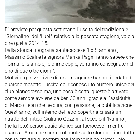
E´ previsto per questa settimana l´uscita del tradizionale
"Giornalino" dei "Lupi", relativo alla passata stagione, vale a
dire quella 2014-15.
Dalla storica tipografia santacrocese "Lo Stampino",
Massimo Scali e la signora Marika Pagni fanno sapere che
-"ormai ci siamo e, le prime copie, verranno consegnate nel
giro di due o tre giorni".
Motivi organizzativi e di forza maggiore hanno ritardato di
qualche mesetto l´uscita del riconosciuto numero unico del
club biancorosso ma, una cosa è certa: questo è arrivato
come sempre avviene da ben 33 anni, grazie all´assiduità
di Marco Lepri che ne cura, con passione, la pubblicazione.
Quest´anno, sull´interno del retro-copertina ci sarà un
ritratto del mitico Giuliano Gozzini, al secolo il "Nanino",
(nella foto) personaggio storico santacrocese - mentre
guarda l´Arno che scorre col ponte sullo sfondo - riprodotto
con la bravura di sempre dall´immaginifico Mister Fajo.