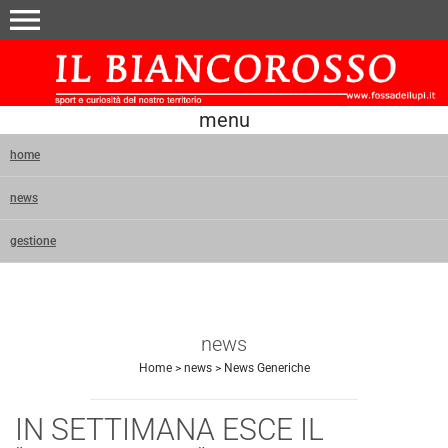
menu
menu
home
news
gestione
news
Home
>
news
>
News Generiche
IN SETTIMANA ESCE IL