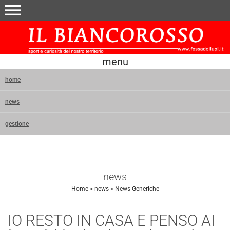
menu
menu
home
news
gestione
news
Home
>
news
>
News Generiche
IO RESTO IN CASA E PENSO AI