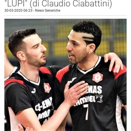
"LUPI" (di Claudio Ciabattini)
30-03-2020 06:23
-
News Generiche