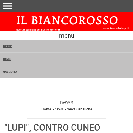
menu
menu
home
news
gestione
news
Home
>
news
>
News Generiche
"LUPI", CONTRO CUNEO