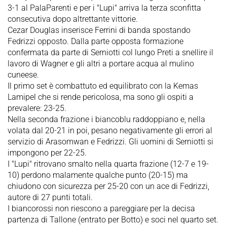
3-1 al PalaParenti e per i "Lupi" arriva la terza sconfitta
consecutiva dopo altrettante vittorie.
Cezar Douglas inserisce Ferrini di banda spostando
Fedrizzi opposto. Dalla parte opposta formazione
confermata da parte di Serniotti col lungo Preti a snellire il
lavoro di Wagner e gli altri a portare acqua al mulino
cuneese.
Il primo set è combattuto ed equilibrato con la Kemas
Lamipel che si rende pericolosa, ma sono gli ospiti a
prevalere: 23-25.
Nella seconda frazione i biancoblu raddoppiano e, nella
volata dal 20-21 in poi, pesano negativamente gli errori al
servizio di Arasomwan e Fedrizzi. Gli uomini di Serniotti si
impongono per 22-25.
I "Lupi" ritrovano smalto nella quarta frazione (12-7 e 19-
10) perdono malamente qualche punto (20-15) ma
chiudono con sicurezza per 25-20 con un ace di Fedrizzi,
autore di 27 punti totali.
I biancorossi non riescono a pareggiare per la decisa
partenza di Tallone (entrato per Botto) e soci nel quarto set.