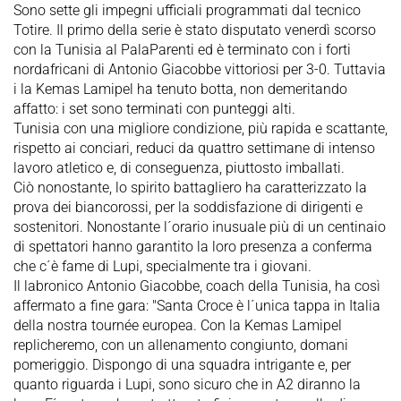
Sono sette gli impegni ufficiali programmati dal tecnico
Totire. Il primo della serie è stato disputato venerdì scorso
con la Tunisia al PalaParenti ed è terminato con i forti
nordafricani di Antonio Giacobbe vittoriosi per 3-0. Tuttavia
i la Kemas Lamipel ha tenuto botta, non demeritando
affatto: i set sono terminati con punteggi alti.
Tunisia con una migliore condizione, più rapida e scattante,
rispetto ai conciari, reduci da quattro settimane di intenso
lavoro atletico e, di conseguenza, piuttosto imballati.
Ciò nonostante, lo spirito battagliero ha caratterizzato la
prova dei biancorossi, per la soddisfazione di dirigenti e
sostenitori. Nonostante l´orario inusuale più di un centinaio
di spettatori hanno garantito la loro presenza a conferma
che c´è fame di Lupi, specialmente tra i giovani.
Il labronico Antonio Giacobbe, coach della Tunisia, ha così
affermato a fine gara: "Santa Croce è l´unica tappa in Italia
della nostra tournée europea. Con la Kemas Lamipel
replicheremo, con un allenamento congiunto, domani
pomeriggio. Dispongo di una squadra intrigante e, per
quanto riguarda i Lupi, sono sicuro che in A2 diranno la