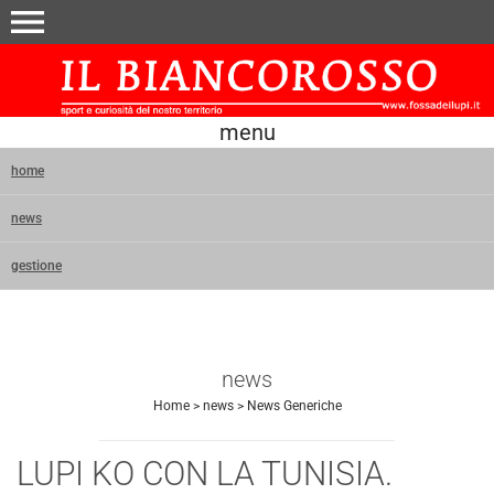
menu
menu
home
news
gestione
news
Home
>
news
>
News Generiche
LUPI KO CON LA TUNISIA.