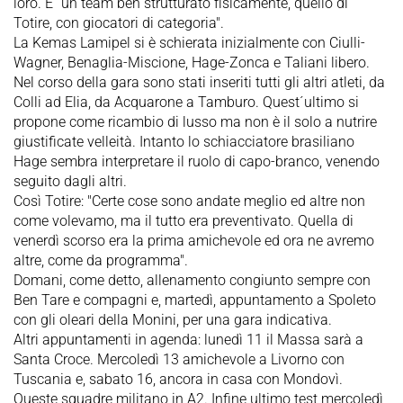
loro. E´ un team ben strutturato fisicamente, quello di
Totire, con giocatori di categoria".
La Kemas Lamipel si è schierata inizialmente con Ciulli-
Wagner, Benaglia-Miscione, Hage-Zonca e Taliani libero.
Nel corso della gara sono stati inseriti tutti gli altri atleti, da
Colli ad Elia, da Acquarone a Tamburo. Quest´ultimo si
propone come ricambio di lusso ma non è il solo a nutrire
giustificate velleità. Intanto lo schiacciatore brasiliano
Hage sembra interpretare il ruolo di capo-branco, venendo
seguito dagli altri.
Così Totire: "Certe cose sono andate meglio ed altre non
come volevamo, ma il tutto era preventivato. Quella di
venerdì scorso era la prima amichevole ed ora ne avremo
altre, come da programma".
Domani, come detto, allenamento congiunto sempre con
Ben Tare e compagni e, martedì, appuntamento a Spoleto
con gli oleari della Monini, per una gara indicativa.
Altri appuntamenti in agenda: lunedì 11 il Massa sarà a
Santa Croce. Mercoledì 13 amichevole a Livorno con
Tuscania e, sabato 16, ancora in casa con Mondovì.
Queste squadre militano in A2. Infine ultimo test mercoledì