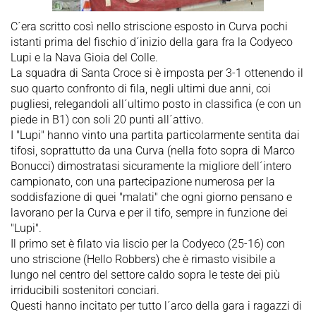
C´era scritto così nello striscione esposto in Curva pochi
istanti prima del fischio d´inizio della gara fra la Codyeco
Lupi e la Nava Gioia del Colle.
La squadra di Santa Croce si è imposta per 3-1 ottenendo il
suo quarto confronto di fila, negli ultimi due anni, coi
pugliesi, relegandoli all´ultimo posto in classifica (e con un
piede in B1) con soli 20 punti all´attivo.
I "Lupi" hanno vinto una partita particolarmente sentita dai
tifosi, soprattutto da una Curva (nella foto sopra di Marco
Bonucci) dimostratasi sicuramente la migliore dell´intero
campionato, con una partecipazione numerosa per la
soddisfazione di quei "malati" che ogni giorno pensano e
lavorano per la Curva e per il tifo, sempre in funzione dei
"Lupi".
Il primo set è filato via liscio per la Codyeco (25-16) con
uno striscione (Hello Robbers) che è rimasto visibile a
lungo nel centro del settore caldo sopra le teste dei più
irriducibili sostenitori conciari.
Questi hanno incitato per tutto l´arco della gara i ragazzi di