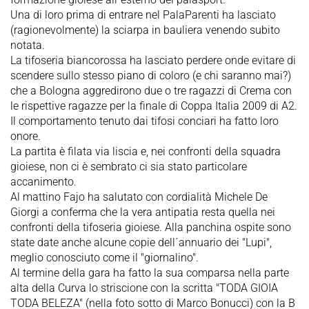
Una di loro prima di entrare nel PalaParenti ha lasciato
(ragionevolmente) la sciarpa in bauliera venendo subito
notata.
La tifoseria biancorossa ha lasciato perdere onde evitare di
scendere sullo stesso piano di coloro (e chi saranno mai?)
che a Bologna aggredirono due o tre ragazzi di Crema con
le rispettive ragazze per la finale di Coppa Italia 2009 di A2.
Il comportamento tenuto dai tifosi conciari ha fatto loro
onore.
La partita è filata via liscia e, nei confronti della squadra
gioiese, non ci è sembrato ci sia stato particolare
accanimento.
Al mattino Fajo ha salutato con cordialità Michele De
Giorgi a conferma che la vera antipatia resta quella nei
confronti della tifoseria gioiese. Alla panchina ospite sono
state date anche alcune copie dell´annuario dei "Lupi",
meglio conosciuto come il "giornalino".
Al termine della gara ha fatto la sua comparsa nella parte
alta della Curva lo striscione con la scritta "TODA GIOIA
TODA BELEZA" (nella foto sotto di Marco Bonucci) con la B