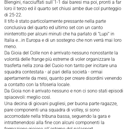
Blengini, riacciuffati sull´1-1 dai baresi ma poi, pronti a far
loro il terzo ed il quarto set chiusi ambe due col punteggio
di 25-22.
Il tifo è stato particolarmente pressante nella parte
conclusiva del quarto ed ultimo set con un canto
ininterrotto per alcuni minuti che ha parlato di "Lupi" in
Italia e...in Europa e di un sostegno che non verrà mai loro
meno.
Da Gioia del Colle non è arrrivato nessuno nonostante la
volontà delle frange più estreme di voler organizzare la
trasferta nella zona del Cuoio non tanto per incitare una
squadra contestata - al pari della società - ormai
apertamente da mesi, quanto per creare disordini venendo
a contatto con la tifoseria locale.
Da Gioia non è arrivato nessuno e non ci sono stati episodi
spiacevoli: meglio così.
Una decina di giovani pugliesi, per buona parte ragazze,
pare componenti una squadra di volley, si sono
accomodate nella tribuna bassa, seguendo la gara e
intrattenendosi alla fine con alcuni componenti la
formazione gioiese all´esterno del palasport.