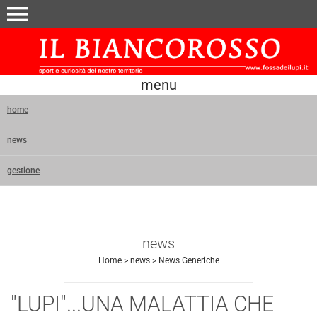
menu
menu
home
news
gestione
news
Home
>
news
>
News Generiche
"LUPI"...UNA MALATTIA CHE