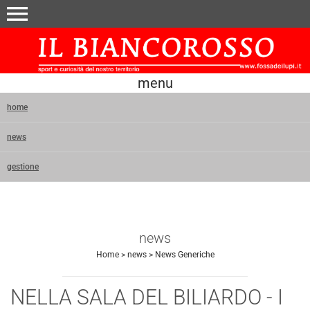
menu
menu
home
news
gestione
news
Home
>
news
>
News Generiche
NELLA SALA DEL BILIARDO - I