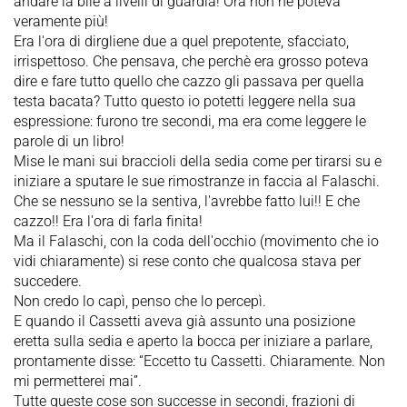
andare la bile a livelli di guardia! Ora non ne poteva
veramente più!
Era l'ora di dirgliene due a quel prepotente, sfacciato,
irrispettoso. Che pensava, che perchè era grosso poteva
dire e fare tutto quello che cazzo gli passava per quella
testa bacata? Tutto questo io potetti leggere nella sua
espressione: furono tre secondi, ma era come leggere le
parole di un libro!
Mise le mani sui braccioli della sedia come per tirarsi su e
iniziare a sputare le sue rimostranze in faccia al Falaschi.
Che se nessuno se la sentiva, l'avrebbe fatto lui!! E che
cazzo!! Era l'ora di farla finita!
Ma il Falaschi, con la coda dell'occhio (movimento che io
vidi chiaramente) si rese conto che qualcosa stava per
succedere.
Non credo lo capì, penso che lo percepì.
E quando il Cassetti aveva già assunto una posizione
eretta sulla sedia e aperto la bocca per iniziare a parlare,
prontamente disse: “Eccetto tu Cassetti. Chiaramente. Non
mi permetterei mai”.
Tutte queste cose son successe in secondi, frazioni di