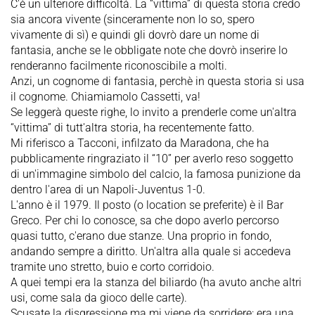
C'è un ulteriore difficoltà. La “vittima” di questa storia credo
sia ancora vivente (sinceramente non lo so, spero
vivamente di sì) e quindi gli dovrò dare un nome di
fantasia, anche se le obbligate note che dovrò inserire lo
renderanno facilmente riconoscibile a molti.
Anzi, un cognome di fantasia, perchè in questa storia si usa
il cognome. Chiamiamolo Cassetti, va!
Se leggerà queste righe, lo invito a prenderle come un'altra
“vittima” di tutt'altra storia, ha recentemente fatto.
Mi riferisco a Tacconi, infilzato da Maradona, che ha
pubblicamente ringraziato il “10” per averlo reso soggetto
di un'immagine simbolo del calcio, la famosa punizione da
dentro l'area di un Napoli-Juventus 1-0.
L'anno è il 1979. Il posto (o location se preferite) è il Bar
Greco. Per chi lo conosce, sa che dopo averlo percorso
quasi tutto, c'erano due stanze. Una proprio in fondo,
andando sempre a diritto. Un'altra alla quale si accedeva
tramite uno stretto, buio e corto corridoio.
A quei tempi era la stanza del biliardo (ha avuto anche altri
usi, come sala da gioco delle carte).
Scusate la disgressione ma mi viene da sorridere: era una