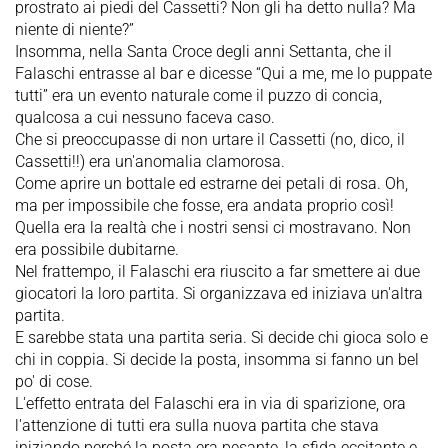
prostrato ai piedi del Cassetti? Non gli ha detto nulla? Ma
niente di niente?”
Insomma, nella Santa Croce degli anni Settanta, che il
Falaschi entrasse al bar e dicesse “Qui a me, me lo puppate
tutti” era un evento naturale come il puzzo di concia,
qualcosa a cui nessuno faceva caso.
Che si preoccupasse di non urtare il Cassetti (no, dico, il
Cassetti!!) era un'anomalia clamorosa.
Come aprire un bottale ed estrarne dei petali di rosa. Oh,
ma per impossibile che fosse, era andata proprio così!
Quella era la realtà che i nostri sensi ci mostravano. Non
era possibile dubitarne.
Nel frattempo, il Falaschi era riuscito a far smettere ai due
giocatori la loro partita. Si organizzava ed iniziava un'altra
partita.
E sarebbe stata una partita seria. Si decide chi gioca solo e
chi in coppia. Si decide la posta, insomma si fanno un bel
po' di cose.
L'effetto entrata del Falaschi era in via di sparizione, ora
l'attenzione di tutti era sulla nuova partita che stava
iniziando perché la posta era pesante, la sfida eccitante e