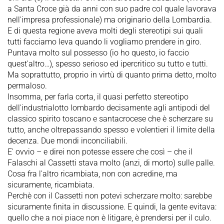
a Santa Croce già da anni con suo padre col quale lavorava
nell'impresa professionale) ma originario della Lombardia.
E di questa regione aveva molti degli stereotipi sui quali
tutti facciamo leva quando li vogliamo prendere in giro.
Puntava molto sul possesso (io ho questo, io faccio
quest'altro…), spesso serioso ed ipercritico su tutto e tutti.
Ma soprattutto, proprio in virtù di quanto prima detto, molto
permaloso.
Insomma, per farla corta, il quasi perfetto stereotipo
dell'industrialotto lombardo decisamente agli antipodi del
classico spirito toscano e santacrocese che è scherzare su
tutto, anche oltrepassando spesso e volentieri il limite della
decenza. Due mondi inconciliabili.
E' ovvio – e direi non potesse essere che così – che il
Falaschi al Cassetti stava molto (anzi, di morto) sulle palle.
Cosa fra l'altro ricambiata, non con acredine, ma
sicuramente, ricambiata.
Perchè con il Cassetti non potevi scherzare molto: sarebbe
sicuramente finita in discussione. E quindi, la gente evitava:
quello che a noi piace non è litigare, è prendersi per il culo.