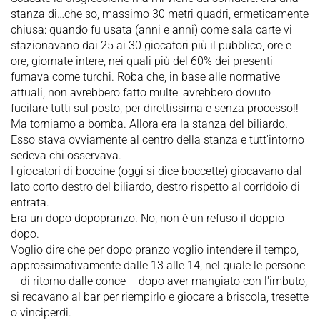
stanza di…che so, massimo 30 metri quadri, ermeticamente
chiusa: quando fu usata (anni e anni) come sala carte vi
stazionavano dai 25 ai 30 giocatori più il pubblico, ore e
ore, giornate intere, nei quali più del 60% dei presenti
fumava come turchi. Roba che, in base alle normative
attuali, non avrebbero fatto multe: avrebbero dovuto
fucilare tutti sul posto, per direttissima e senza processo!!
Ma torniamo a bomba. Allora era la stanza del biliardo.
Esso stava ovviamente al centro della stanza e tutt'intorno
sedeva chi osservava.
I giocatori di boccine (oggi si dice boccette) giocavano dal
lato corto destro del biliardo, destro rispetto al corridoio di
entrata.
Era un dopo dopopranzo. No, non è un refuso il doppio
dopo.
Voglio dire che per dopo pranzo voglio intendere il tempo,
approssimativamente dalle 13 alle 14, nel quale le persone
– di ritorno dalle conce – dopo aver mangiato con l'imbuto,
si recavano al bar per riempirlo e giocare a briscola, tresette
o vinciperdi.