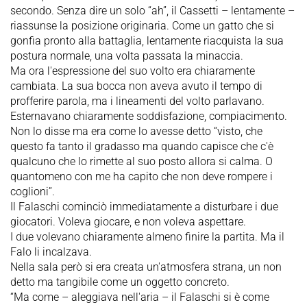
secondo. Senza dire un solo “ah”, il Cassetti – lentamente –
riassunse la posizione originaria. Come un gatto che si
gonfia pronto alla battaglia, lentamente riacquista la sua
postura normale, una volta passata la minaccia.
Ma ora l'espressione del suo volto era chiaramente
cambiata. La sua bocca non aveva avuto il tempo di
profferire parola, ma i lineamenti del volto parlavano.
Esternavano chiaramente soddisfazione, compiacimento.
Non lo disse ma era come lo avesse detto “visto, che
questo fa tanto il gradasso ma quando capisce che c'è
qualcuno che lo rimette al suo posto allora si calma. O
quantomeno con me ha capito che non deve rompere i
coglioni”.
Il Falaschi cominciò immediatamente a disturbare i due
giocatori. Voleva giocare, e non voleva aspettare.
I due volevano chiaramente almeno finire la partita. Ma il
Falo li incalzava.
Nella sala però si era creata un'atmosfera strana, un non
detto ma tangibile come un oggetto concreto.
“Ma come – aleggiava nell'aria – il Falaschi si è come