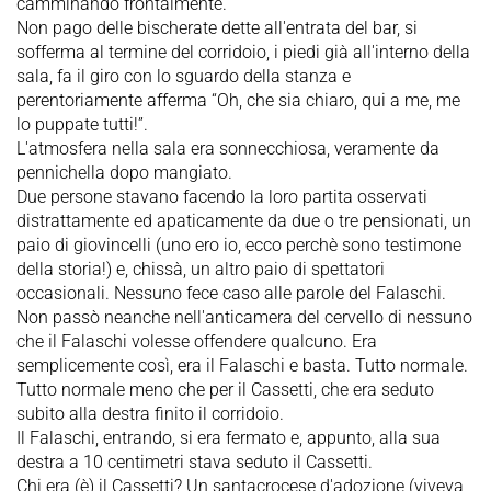
camminando frontalmente.
Non pago delle bischerate dette all'entrata del bar, si
sofferma al termine del corridoio, i piedi già all'interno della
sala, fa il giro con lo sguardo della stanza e
perentoriamente afferma “Oh, che sia chiaro, qui a me, me
lo puppate tutti!”.
L'atmosfera nella sala era sonnecchiosa, veramente da
pennichella dopo mangiato.
Due persone stavano facendo la loro partita osservati
distrattamente ed apaticamente da due o tre pensionati, un
paio di giovincelli (uno ero io, ecco perchè sono testimone
della storia!) e, chissà, un altro paio di spettatori
occasionali. Nessuno fece caso alle parole del Falaschi.
Non passò neanche nell'anticamera del cervello di nessuno
che il Falaschi volesse offendere qualcuno. Era
semplicemente così, era il Falaschi e basta. Tutto normale.
Tutto normale meno che per il Cassetti, che era seduto
subito alla destra finito il corridoio.
Il Falaschi, entrando, si era fermato e, appunto, alla sua
destra a 10 centimetri stava seduto il Cassetti.
Chi era (è) il Cassetti? Un santacrocese d'adozione (viveva