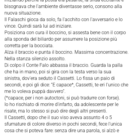
bisognava che l'ambiente diventasse serio, consono alla
nuova situazione.
Il Falaschi gioca da solo, fa l'acchito con l'avversario e lo
vince. Quindi sarà lui ad iniziare.
Posiziona con cura il boccino, si assesta bene con il corpo
alla sponda del biliardo per assumere la posizione più
corretta per la bocciata.
Alza il braccio e punta il boccino. Massima concentrazione.
Nella stanza silenzio assolto.
Di colpo il Conte Falo abbassa il braccio. Guarda la palla
che ha in mano, poi si gira con la testa verso la sua
sinistra, dov'era seduto il Cassetti. Lo fissa un paio di
secondi, e poi gli dice: “E capace*, Cassetti, te eri l'unico che
me lo voleva puppà davvero”.
(*capace, per i non autoctoni, si può tradurre con forse).
Io ho rischiato di morire d'infarto, da adolescente per le
risate, ma lo stesso si può dire degli altri presenti.
Il Cassetti, dopo che il suo viso aveva assunto 4 o 5
sfumature di colore diverso in pochi secondi, fece l'unica
cosa che si poteva fare: senza dire una parola, si alzò e