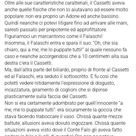
Oltre alle sue caratteristiche caratteriali, il Cassetti aveva
anche quelle fisiche che non lo aiutavano ad essere molto
popolare: non era proprio un Adone ed anche bassino.
Quindi neanche ci potevi litigare fino ad arrivare alle mani,
saresti passato per prepotente ed approfittatore.
Figuriamoci un marcantonio come il Falaschi!
Insomma, il Falaschi entra e spara il suo: “Oh, che sia
chiaro, qui a me, me lo puppate tutti!” al quale nessuno fa
caso e neanche accorgendosi che a 10 centimetri alla sua
destra c'era il Cassetti.
Ma, dall'altra parte del biliardo, proprio di fronte al Cassetti
ed al Falaschi, era seduto il sottoscritto. E fu così che
potetti vedere nitidamente l'espressione di disgusto,
incazzatura, giramento di coglioni che si dipinse
plasticamente sulla faccia del Cassetti.
Non si era certamente adombrato per quell'innocente “a
me, me lo puppate tutti”: era sicuramente la goccia che
stava facendo traboccare il vaso. Chissà quante mezze
battute, allusioni aveva dovuto ingozzare. Chissà quante
situazioni aveva visto dove il Conte Falo gli aveva fatto