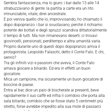
Sembra fantascienza, ma lo giuro: i bar dalle 13 alle 14
strabuzzavano di gente: la partita a carte era un rito
irrinunciabile, vitale, direi ancestrale.
E poi veniva quello che io, improvvisando, ho chiamato il
dopo dopopranzo: i bar si svuotavano, perchè il richiamo
potente dei bottali e degli spruzzi scandiva dittatorialmente
il tempo di tutti. Ma non rimanevano deserti: ci trovavi
giovincelli, pensionati, perditempo e altra umanità varia.
Proprio durante uno di questi dopo dopopranzo arriva il
protagonista: Leopoldo Falaschi, detto il Conte Falo. E chi,
sennò?
Tra gli infiniti vizi e passioni che aveva, il Conte Falo
amava giocare a biliardo. Ed era in effetti un buon
giocatore.
Mica un campione, ma sicuramente un buon giocatore di
boccine di paese.
Entra al bar, dice un paio di bischerate ai presenti, beve
rapidamente il suo caffè ed infila il corridoio che porta alla
sala biliardo, corridoio che se fosse stato 5 centimetri più
stretto, forse avrebbe impedito alla sua mole di passarci