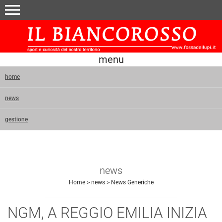
menu
menu
home
news
gestione
news
Home
>
news
>
News Generiche
NGM, A REGGIO EMILIA INIZIA