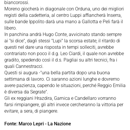
biancorossi.
Moreno giocherà in diagonale con Orduna, uno dei migliori
registi della cadetteria, al centro Luppi affiancherà Inserra,
sulle bande Ippolito darà una mano a Gallotta e Peli farà il
libero.
In panchina andrà Hugo Conte, avvicinato stando sempre
ai "si dice", dagli stessi "Lupi" la scorsa estate; il ritardo di
questi nel dare una risposta in tempi solleciti, avrebbe
contrariato non poco il d.g. Leo Ciardi, il quale non avrebbe
gradito, spedendo così il d.s. Pagliai su altri tecnici, fra i
quali Cannestracci.
Questi si augura -"una bella partita dopo una buona
settimana di lavoro. Ci saranno azioni lunghe e dovremo
avere pazienza, capendo le situazioni, perché Reggio Emilia
è diversa da Segrate".
Gli ex reggiani Hrazdira, Garnica e Candellaro vorranno
farsi rimpiangere, gli altri invece cercheranno la vittoria per
evitare, a sera, di piangere.
Fonte: Marco Lepri - La Nazione