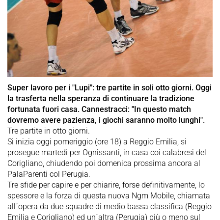
Super lavoro per i "Lupi": tre partite in soli otto giorni. Oggi
la trasferta nella speranza di continuare la tradizione
fortunata fuori casa. Cannestracci: "In questo match
dovremo avere pazienza, i giochi saranno molto lunghi".
Tre partite in otto giorni.
Si inizia oggi pomeriggio (ore 18) a Reggio Emilia, si
prosegue martedì per Ognissanti, in casa coi calabresi del
Corigliano, chiudendo poi domenica prossima ancora al
PalaParenti col Perugia.
Tre sfide per capire e per chiarire, forse definitivamente, lo
spessore e la forza di questa nuova Ngm Mobile, chiamata
all´opera da due squadre di medio bassa classifica (Reggio
Emilia e Corigliano) ed un´altra (Perugia) più o meno sul