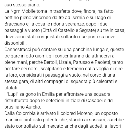
suo stesso piano.
La Ngm Mobile torna in trasferta dove, finora, ha fatto
bottino pieno vincendo da tre ad Isernia e sul lago di
Bracciano e, la cosa le ridona speranze, dopo i due
passaggi a vuoto (Città di Castello e Segrate) su tre in casa,
dove sono stati conquistati soltanto due punti su nove
disponibili.
Cannestracci può contare su una panchina lunga e, queste
tre gare in otto giorni, gli consentiranno da attingervi a
piene mani, perché Bertoli, Lizala, Parusso e Paoletti, tanto
per fare dei nomi, scalpitano e fremono dalla voglia di dire
la loro, considerati i passaggi a vuoto, nel corso di una
stessa gara, di altri compagni di squadra più celebrati e
titolati.
I "Lupi" salgono in Emilia per affrontare una squadra
ristrutturata dopo le defezioni iniziale di Casadei e del
brasiliano Aurelio.
Dalla Colombia è arrivato il colored Moreno, un opposto
mancino piuttosto potente che, stando ai sussurri, sarebbe
stato controllato sul mercato anche dagli addetti ai lavori