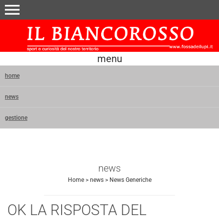
menu
menu
home
news
gestione
news
Home
>
news
>
News Generiche
OK LA RISPOSTA DEL