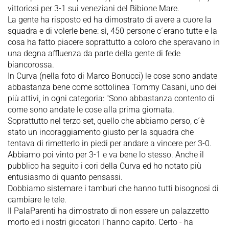
vittoriosi per 3-1 sui veneziani del Bibione Mare.
La gente ha risposto ed ha dimostrato di avere a cuore la
squadra e di volerle bene: sì, 450 persone c´erano tutte e la
cosa ha fatto piacere soprattutto a coloro che speravano in
una degna affluenza da parte della gente di fede
biancorossa.
In Curva (nella foto di Marco Bonucci) le cose sono andate
abbastanza bene come sottolinea Tommy Casani, uno dei
più attivi, in ogni categoria: "Sono abbastanza contento di
come sono andate le cose alla prima giornata.
Soprattutto nel terzo set, quello che abbiamo perso, c´è
stato un incoraggiamento giusto per la squadra che
tentava di rimetterlo in piedi per andare a vincere per 3-0.
Abbiamo poi vinto per 3-1 e va bene lo stesso. Anche il
pubblico ha seguito i cori della Curva ed ho notato più
entusiasmo di quanto pensassi.
Dobbiamo sistemare i tamburi che hanno tutti bisognosi di
cambiare le tele.
Il PalaParenti ha dimostrato di non essere un palazzetto
morto ed i nostri giocatori l´hanno capito. Certo - ha