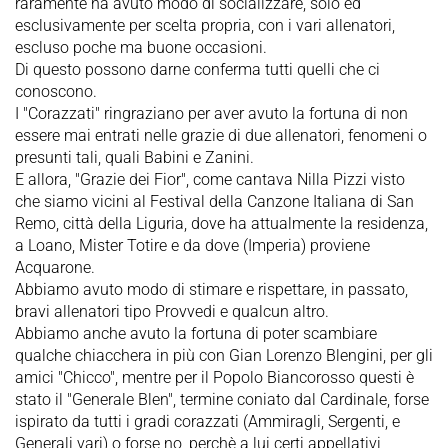
raramente ha avuto modo di socializzare, solo ed
esclusivamente per scelta propria, con i vari allenatori,
escluso poche ma buone occasioni.
Di questo possono darne conferma tutti quelli che ci
conoscono.
I "Corazzati" ringraziano per aver avuto la fortuna di non
essere mai entrati nelle grazie di due allenatori, fenomeni o
presunti tali, quali Babini e Zanini.
E allora, "Grazie dei Fior", come cantava Nilla Pizzi visto
che siamo vicini al Festival della Canzone Italiana di San
Remo, città della Liguria, dove ha attualmente la residenza,
a Loano, Mister Totire e da dove (Imperia) proviene
Acquarone.
Abbiamo avuto modo di stimare e rispettare, in passato,
bravi allenatori tipo Provvedi e qualcun altro.
Abbiamo anche avuto la fortuna di poter scambiare
qualche chiacchera in più con Gian Lorenzo Blengini, per gli
amici "Chicco", mentre per il Popolo Biancorosso questi è
stato il "Generale Blen", termine coniato dal Cardinale, forse
ispirato da tutti i gradi corazzati (Ammiragli, Sergenti, e
Generali vari) o forse no, perchè a lui certi appellativi,