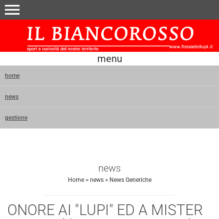
menu
menu
home
news
gestione
news
Home
>
news
>
News Generiche
ONORE AI "LUPI" ED A MISTER