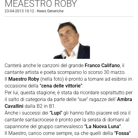
MEAESTRO ROBY
23-04-2013 10:12
-
News Generiche
Canterà anche le canzoni del grande
Franco Califano
, il
cantante artista e poeta scomparso lo scorso 30 marzo.
Il
Maestro Roby
(nella foto) è pronto a tornare ad esibirsi in
occasione della
"cena delle vittorie"
.
Per lui, questa stagione, è stata da ricordare soprattutto per
il salto di categoria da parte delle "sue" ragazze dell´
Ambra
Cavallini
dalla B2 in B1.
Anche i successi dei
"Lupi"
gli hanno fatto piacere ed ora il
cantante santacrocese è pronto per la serata di domani al
capannone del gruppo carnevalesco
"La Nuova Luna"
.
Il Maestro, carico come sempre, sa che quelli della
"Fossa"