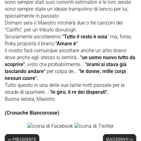
sono sempre stati suoi convinti estimatori e le loro serate
sono sempre state un ideale trampolino di lancio per lui,
specialmente in passato.
Domani sera il Maestro intonerà due o tre canzoni del
"Califfo", per un tributo dovutogli.
Sicuramente ascolteremo
"Tutto il resto è noia
" ma, forse,
Roby proporrà il brano
"Amare è"
.
Il nostro farà comunque ascoltare anche un altro brano
dove anche egli stesso si sentirà...
"un uomo nuovo tutto da
scoprire"
, visto che probabilmente...
"orami si stava già
lasciando andare"
per colpa de...
"le donne, mille corpi
nessun cuore".
Tutto questo in una delle sue tante notti passate per le
strade di quartiere ...
"in giro, il re dei disperati".
Buona serata, Maestro.
(Cronache Biancorosse)
<< PRECEDENTE
SUCCESSIVO >>