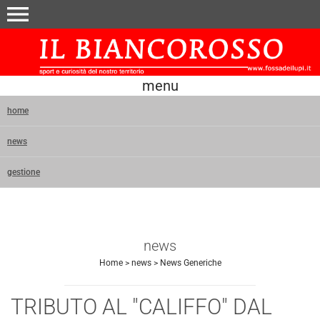
menu
menu
home
news
gestione
news
Home
>
news
>
News Generiche
TRIBUTO AL "CALIFFO" DAL